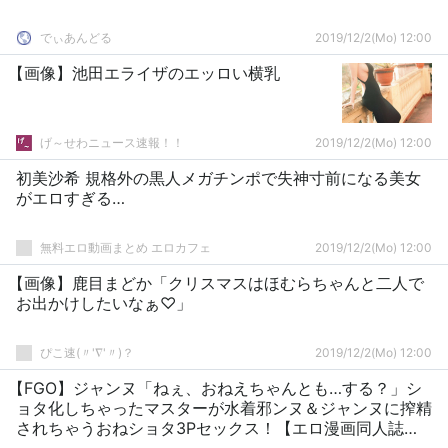
でぃあんどる
2019/12/2(Mo) 12:00
【画像】池田エライザのエッロい横乳
げ～せわニュース速報！！
2019/12/2(Mo) 12:00
初美沙希 規格外の黒人メガチンポで失神寸前になる美女
がエロすぎる…
無料エロ動画まとめ エロカフェ
2019/12/2(Mo) 12:00
【画像】鹿目まどか「クリスマスはほむらちゃんと二人で
お出かけしたいなぁ♡」
ぴこ速(〃'∇'〃)？
2019/12/2(Mo) 12:00
【FGO】ジャンヌ「ねぇ、おねえちゃんとも…する？」シ
ョタ化しちゃったマスターが水着邪ンヌ＆ジャンヌに搾精
されちゃうおねショタ3Pセックス！【エロ漫画同人誌：