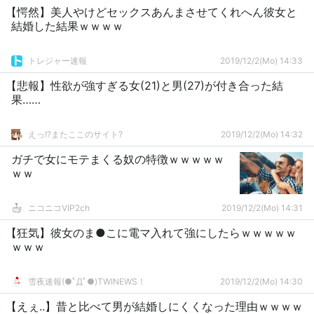
【愕然】美人やけどセックスあんまさせてくれへん彼女と
結婚した結果ｗｗｗｗ
トレジャー速報
2019/12/2(Mo) 14:33
【悲報】性欲が強すぎる女(21)と男(27)が付き合った結
果……
えっ!?またここのサイト?
2019/12/2(Mo) 14:32
ガチで女にモテまくる奴の特徴ｗｗｗｗｗ
ｗｗ
ニコニコVIP2ch
2019/12/2(Mo) 14:31
【狂気】彼女のま●こに電マ入れて強にしたらｗｗｗｗｗ
ｗｗｗ
雪夜速報(●ﾟДﾟ●)TWINEWS！
2019/12/2(Mo) 14:30
【えぇ..】昔と比べて男が結婚しにくくなった理由ｗｗｗｗ