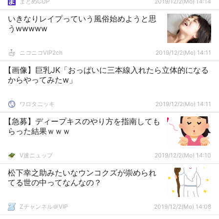
まとめCUP
2019/12/2(Mo) 14:14
いきなりレイプっていう風俗始めようと思
うwwwww
ニコニコVIP2ch
2019/12/2(Mo) 14:11
【画像】巨乳JK「おっぱいに三本線入れたら立体的になる
からやってみたw」
ワロタニッキ
2019/12/2(Mo) 14:11
【急募】ディープキスのやり方を指南しても
らった結果ｗｗｗ
V速ニュップ
2019/12/2(Mo) 14:10
松下幸之助みたいなウンコクズが崇められ
てる世の中ってなんなの？
Zチャンネル＠VIP
2019/12/2(Mo) 14:08