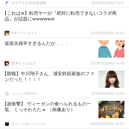
女子アナお宝画像速報
2019/12/2(Mo) 14:51
【これはw】転売ヤーが『絶対に転売できないコラボ商
品』が話題にwwwwww
VIPワイドガイド
2019/12/2(Mo) 14:45
仮面夫婦辛すぎるんだが．．．
思考ちゃんねる
2019/12/2(Mo) 14:45
【朗報】中川翔子さん、浦安鉄筋家族のファ
ンだった！！！！
ニコニコVIP2ch
2019/12/2(Mo) 14:41
【超衝撃】 ヴィーガンの食べられるもの一
覧、くっそわろたｗ （画像あり）
きゃっつあいニュース
2019/12/2(Mo) 14:37