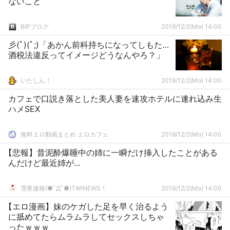
ないこと
BIPブログ
2019/12/2(Mo) 14:00
彡(ﾟ)(ﾟ;)「あかん前科持ちになってしもた…
酒税法違反ってイメージどうなんやろ？」
いたしん！
2019/12/2(Mo) 14:00
カフェで口説き落とした美人妻を速攻ホテルに連れ込み生
ハメSEX
無料エロ動画まとめ エロカフェ
2019/12/2(Mo) 14:00
【悲報】昔泥酔爆睡中の姉に一瞬だけ挿入したことがある
んだけど最近姉が…
雪夜速報(●ﾟДﾟ●)TWINEWS！
2019/12/2(Mo) 14:00
【エロ漫画】妹のケガした足を早く治るよう
に舐めてたらムラムラしてセックスしちゃ
ったｗｗｗ