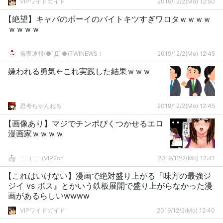
VIPワイドガイド
2019/12/2(Mo) 12:50
【絶望】キャバのボーイのバイトキツすぎワロタｗｗｗｗ
ｗｗｗｗ
雪夜速報(●ﾟДﾟ●)TWINEWS！
2019/12/2(Mo) 12:45
嫌われる勇気←これ実践した結果ｗｗｗ
思考ちゃんねる
2019/12/2(Mo) 12:45
【画像あり】マジでチンポぴくつかせるエロ
漫画家ｗｗｗｗ
ニコニコVIP2ch
2019/12/2(Mo) 12:41
【これはいけない】漫画で絶対盛り上がる『味方の最強ジ
ジイ vs ボス』とかいう鉄板展開で盛り上がらなかった漫
画があるらしいwwww
VIPワイドガイド
2019/12/2(Mo) 12:40