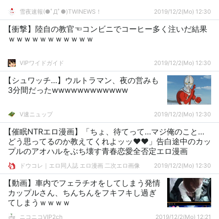
雪夜速報(●ﾟДﾟ●)TWINEWS！
2019/12/2(Mo) 12:30
【衝撃】陸自の教官☜コンビニでコーヒー多く注いだ結果
ｗｗｗｗｗｗｗｗｗｗｗ
VIPワイドガイド
2019/12/2(Mo) 12:30
【シュワッチ…】ウルトラマン、夜の営みも
3分間だったwwwwwwwwwwww
V速ニュップ
2019/12/2(Mo) 12:30
【催眠NTRエロ漫画】「ちょ、待てって…マジ俺のこと…
どう思ってるのか教えてくれよッッ♥♥」告白途中のカッ
プルのアオハルをぶち壊す青春恋愛全否定エロ漫画
ドウコレ｜エロ同人誌 エロ漫画 二次エロ画像
2019/12/2(Mo) 12:30
【動画】車内でフェラチオをしてしまう発情
カップルさん、ちんちんをフキフキし過ぎ
てしまうｗｗｗｗ
ニコニコVIP2ch
2019/12/2(Mo) 12:21