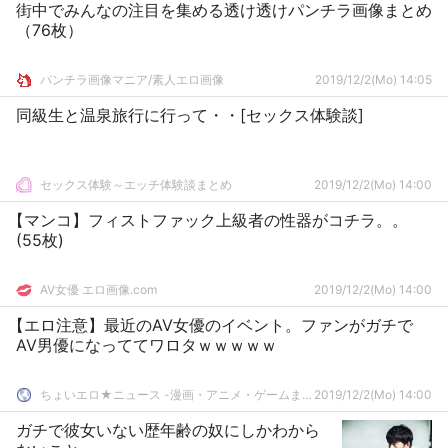
街中でみんなの注目を集める透け透けパンチラ画像まとめ
（76枚）
パンチラ画像マニア/素人エロ画像
2019/12/2(Mo) 14:05
同級生と温泉旅行に行って・・[セックス体験談]
セックス体験～エッチ体験談まとめ
2019/12/2(Mo) 14:00
【マンコ】フィストファック上級者の性器がコチラ。。
(55枚)
AV女優 エロ画像.com
2019/12/2(Mo) 14:00
【エロ注意】最近のAV女優のイベント。ファンがガチで
AV男優になっててワロタｗｗｗｗｗ
ちょいエロ★ニュース -漫画・アニメ・ゲームまとめ-
2019/12/2(Mo) 14:00
ガチで彼女いない歴年齢の奴にしかわから