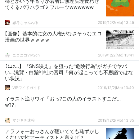
柿とかいう年寄りが若者に無理矢理食わせ
てくるパワハラゴミフルーツwwwwww
思考ちゃんねる
2019/12/2(Mo) 13:45
【画像】基本的に女の人権がなさそうなエロ
漫画の世界ｗｗｗｗ
ニコニコVIP2ch
2019/12/2(Mo) 13:41
【ﾋｴｯ…】『SNS映え』を狙った”危険行為”がガチでヤバ
い…滋賀・白鬚神社の宮司「何が起こっても不思議ではな
い状況」
VIPワイドガイド
2019/12/2(Mo) 13:40
イラスト漁りワイ「おっ?この人のイラストすこだ…
w??」
マジキチ速報
2019/12/2(Mo) 13:35
アラフォーおっさんが聴いてても恥ずかし
くない女性アーティストと言えば？