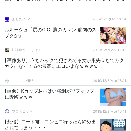
まとめCUP
2019/12/2(Mo) 13:14
ルルーシュ「尻のC.C. 胸のカレン 筋肉のス
ザクか」
虹神速報-にじそく
2019/12/2(Mo) 13:12
【画像あり】立ちバックで犯されてる女が爪先立ちでガク
ガクになってるの最高にエロいよなｗｗｗｗ
ニコニコVIP2ch
2019/12/2(Mo) 13:11
【画像】Kカップおっぱい横綱がソフマップ
に降臨ｗｗｗ
ワロタニッキ
2019/12/2(Mo) 13:11
【悲報】ニート君、コンビニ行ったら締め出
されてしまう・・・