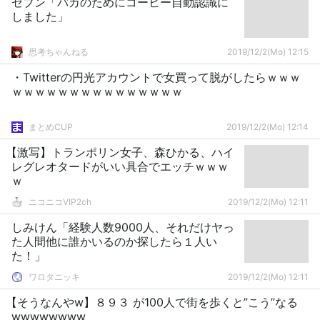
セブン「バカのためにコーヒー自動認識に
しました」
思考ちゃんねる
2019/12/2(Mo) 12:15
・Twitterの円光アカウントで女買って脱がしたらｗｗｗ
ｗｗｗｗｗｗｗｗｗｗｗｗｗｗｗ
まとめCUP
2019/12/2(Mo) 12:14
【激写】トランポリン女子、森ひかる、ハイ
レグレオタードがいい具合でエッチｗｗｗ
ｗ
ニコニコVIP2ch
2019/12/2(Mo) 12:11
しみけん「経験人数9000人、それだけヤっ
た人間他に誰かいるのか探したら１人い
た！」
ワロタニッキ
2019/12/2(Mo) 12:11
【そうなんやw】８９３ が100人で街を歩くと”こう”なる
wwwwwwww