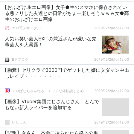
【おふざけJkエロ画像】女子●生のスマホに保存されてい
る悪ノリした友達との日常がちょー楽しそうｗｗｗ女●高
生のおふざけエロ画像
エロ写メサークル
2019/12/2(Mo) 12:00
人気お笑い芸人EXITの兼近さんが嫌いな先
輩芸人を大暴露！
BIPブログ
2019/12/2(Mo) 12:00
【胸糞】セリクラで3000円でゲットした嬢にタダマン中出
しレイプ・・・・・・・・
エロばなちゃんねる – エッチな体験談まとめ
2019/12/2(Mo) 12:00
【画像】Vtuber集団にじさんじさん、とんで
もない新人ライバーを追加する
いたしん！
2019/12/2(Mo) 12:00
【悲報】女さん、本命に振られたら格下の男