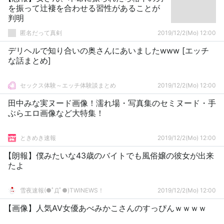
を振って辻褄を合わせる習性があることが
判明
匿名だって真剣
2019/12/2(Mo) 12:00
デリヘルで知り合いの奥さんにあいましたwww [エッチ
な話まとめ]
セックス体験～エッチ体験談まとめ
2019/12/2(Mo) 12:00
田中みな実ヌード画像！濡れ場・写真集のセミヌード・手
ぶらエロ画像など大特集！
ときめき速報
2019/12/2(Mo) 12:00
【朗報】僕みたいな43歳のバイトでも風俗嬢の彼女が出来
たよ
雪夜速報(●ﾟДﾟ●)TWINEWS！
2019/12/2(Mo) 12:00
【画像】人気AV女優あべみかこさんのすっぴんｗｗｗｗ