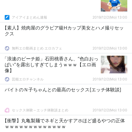
アイアイまとめん速報
2019/12/2(Mo) 13:00
【素人】焼肉屋のグラビア級Hカップ美女とハメ撮りセッ
クス
無料エロ動画まとめ エロカフェ
2019/12/2(Mo) 13:00
「浪速のピーチ姫」石田桃香さん、”色白おっ
ぱい”を露出しすぎてしまうｗｗｗ【エロ画
像】
芸能エロチャンネル
2019/12/2(Mo) 13:00
バイトのＮ子ちゃんとの最高のセックス[エッチ体験談]
セックス体験～エッチ体験談まとめ
2019/12/2(Mo) 13:00
【衝撃】丸亀製麺でネギと天かすアホほど盛るやつの正体
ｗｗｗｗｗｗｗｗｗｗｗｗｗ