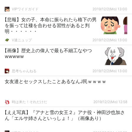
VIPワイドガイド
2019/12/2(Mo) 13:00
【悲報】女の子、本命に振られたら格下の男
を振って辻褄を合わせる習性があると判
明・・・・・・
V速ニュップ
2019/12/2(Mo) 13:00
【画像】歴史上の偉人で最も不細工なやつ
wwwww
思考ちゃんねる
2019/12/2(Mo) 13:00
女友達とセックスしたことあるなんJ民ｗｗｗｗ
時は来た！それだけだ
2019/12/2(Mo) 12:58
【ええ写真】『アナと雪の女王２』アナ役・神田沙也加さ
ん「エルサ姉さんといっしょ！」（画像あり）