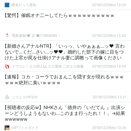
匿名だって真剣
2019/12/2(Mo) 13:30
【驚愕】催眠オナ二ーしてたらｗｗｗｗｗｗｗｗｗｗ
雪夜速報(●ﾟДﾟ●)TWINEWS！
2019/12/2(Mo) 13:30
【新婚さんアナルNTR】「いっっ、いやぁぁぁ…ッ♥ 言わ
ないで…くだ…さい…ッ♥♥」婚約した部下の嫁に目をつ
けた上官が罠を仕掛けアナル妻に調教って画像ください
ドウコレ｜エロ同人誌 エロ漫画 二次エロ画像
2019/12/2(Mo) 13:30
【速報】コカ・コーラでおまんこを隠す女が現れるｗｗｗ
ｗｗｗ絶対に臭いｗｗｗｗ
ニコニコVIP2ch
2019/12/2(Mo) 13:21
【視聴者の反応w】NHKさん「徳井の『いだてん 』出演シ
ーンどうしようもないわ…このまま行ったれ！！」→結果
wwwwww
VIPワイドガイド
2019/12/2(Mo) 13:20