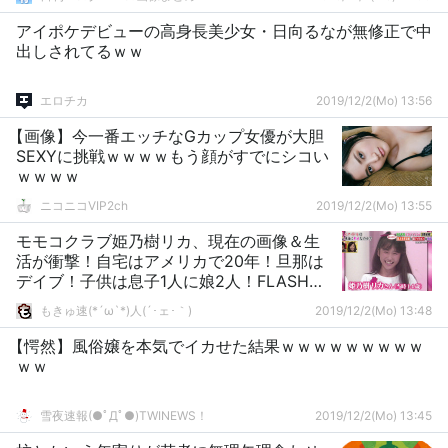
アイポケデビューの高身長美少女・日向るなが無修正で中
出しされてるｗｗ
エロチカ
2019/12/2(Mo) 13:56
【画像】今一番エッチなGカップ女優が大胆
SEXYに挑戦ｗｗｗｗもう顔がすでにシコい
ｗｗｗｗ
ニコニコVIP2ch
2019/12/2(Mo) 13:55
モモコクラブ姫乃樹リカ、現在の画像＆生
活が衝撃！自宅はアメリカで20年！旦那は
デイブ！子供は息子1人に娘2人！FLASH報
道＆深イイ話キャプまとめ！
もきゅ速(*´ω`*)人(´･ェ･｀)
2019/12/2(Mo) 13:48
【愕然】風俗嬢を本気でイカせた結果ｗｗｗｗｗｗｗｗｗ
ｗｗ
雪夜速報(●ﾟДﾟ●)TWINEWS！
2019/12/2(Mo) 13:45