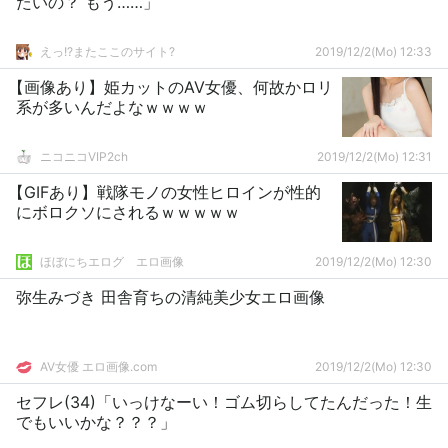
たいの？ もう……」
えっ!?またここのサイト?
2019/12/2(Mo) 12:33
【画像あり】姫カットのAV女優、何故かロリ
系が多いんだよなｗｗｗｗ
ニコニコVIP2ch
2019/12/2(Mo) 12:31
【GIFあり】戦隊モノの女性ヒロインが性的
にボロクソにされるｗｗｗｗｗ
ほぼにちエログ エロ画像
2019/12/2(Mo) 12:30
弥生みづき 田舎育ちの清純美少女エロ画像
AV女優 エロ画像.com
2019/12/2(Mo) 12:30
セフレ(34)「いっけなーい！ゴム切らしてたんだった！生
でもいいかな？？？」