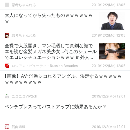
思考ちゃんねる
2019/12/2(Mo) 12:05
大人になってから失ったものｗｗｗｗｗｗ
ｗ
思考ちゃんねる
2019/12/2(Mo) 12:05
全裸で大股開き、マン毛晒して真剣な顔で
本を読む金髪メガネ美少女…何このシュール
でエロいシチュエーションｗｗｗ # 外人エ
ロ画像
ロシアン・ビューティ - Russian Beauties
2019/12/2(Mo) 12:05
【画像】AVで1番シコれるアングル、決定するｗｗｗｗｗ
ｗｗｗｗｗｗｗｗ
ニコニコVIP2ch
2019/12/2(Mo) 12:01
ベンチプレスってバストアップに効果あるんか？
筋肉速報
2019/12/2(Mo) 12:01