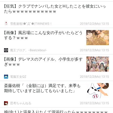
【狂気】クラブでナンパした女とHしたことを彼女にいっ
たらｗｗｗｗｗｗｗｗｗｗｗ
雪夜速報(●ﾟДﾟ●)TWINEWS！
2019/12/2(Mo) 13:15
【画像】風呂場にこんな女の子がいたらどう
する？ｗｗｗ
魔王ブログ。-Beelzeboul-
2019/12/2(Mo) 13:15
【画像】デレマスのアイドル、小学生が多す
ぎｗｗｗ
電脳王女QZ
2019/12/2(Mo) 13:15
斎藤佑樹「（金額には）満足です。来季も
期待していますと話してもらいました」
思考ちゃんねる
2019/12/2(Mo) 13:15
娘(中１)と温泉入りたくて混浴行ったらｗｗｗｗｗｗｗｗ