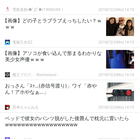
雪夜速報(●ﾟДﾟ●)TWINEWS！
2019/12/2(Mo) 14:15
【画像】どの子とラブラブえっちしたい？ｗ
ｗｗ
電脳王女QZ
2019/12/2(Mo) 14:15
【画像】アソコが食い込んで形まるわかりな
美少女声優ｗｗｗ
魔王ブログ。-Beelzeboul-
2019/12/2(Mo) 14:15
おっさん「ｽｯ...(赤信号渡り)」ワイ「赤や
ん！アホやなぁ...」
思考ちゃんねる
2019/12/2(Mo) 14:15
ベッドで彼女のパンツ脱がした後畳んで枕元に置いたら
wwwwwwwwwwwwwwwwww