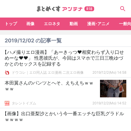
トップ
画像
エロネタ
動画
漫画･アニメ
一般
2019/12/02 の記事一覧
【ハメ撮りエロ漫画】「あーきっつ♥相変わらず入り口せ
めーな♥♥」 性悪彼氏が、今回はスマホで三日三晩ゆづ
かとのセックスを記録する
ドウコレ｜エロ同人誌 エロ漫画 二次エロ画像
2019/12/2(Mo) 14:58
本田翼さんのパンツとへそ、えちえちｗｗ
ｗｗ
タレントイズム
2019/12/2(Mo) 14:52
【画像】出口亜梨沙とかいう今一番エッチな巨乳グラドル
ｗｗｗｗ