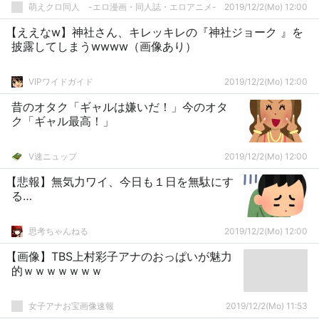
にゅーもふ】
萌えクロ同人 -エロ漫画・同人誌・エロアニメ-
2019/12/2(Mo) 12:00
【ええなw】神社さん、キレッキレの『神社ジョーク 』を
披露してしまうwwww（画像あり）
VIPワイドガイド
2019/12/2(Mo) 12:00
昔のオタク「ギャルは嫌いだ！」今のオタ
ク「ギャル最高！」
V速ニュップ
2019/12/2(Mo) 12:00
【悲報】無気力ワイ、今日も１日を無駄にす
る…
思考ちゃんねる
2019/12/2(Mo) 12:00
【画像】TBS上村彩子アナのおっぱいが魅力
的ｗｗｗｗｗｗｗ
女子アナお宝画像速報
2019/12/2(Mo) 11:53