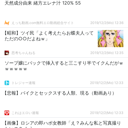
天然成分由来 緒方エレナ汁 120% 55
えっち動画.com無料エロ動画総合サイト
2019/12/2(Mo) 12:36
【昭和】ツイ民「よく考えたらお蝶夫人って
ただの○○だよねｗ」
思考ちゃんねる
2019/12/2(Mo) 12:35
ソープ嬢にバックで挿入すると三こすり半でイクんだがｗ
ｗｗｗｗｗ
トレジャー速報
2019/12/2(Mo) 12:33
【悲報】バイクとセックスする人類、現る（動画あり）
これはエロい速報
2019/12/2(Mo) 12:33
【画像】ロシアの即ハボ女教師「え？みんな私と写真撮り