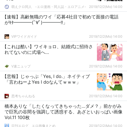
萌えクロ同人 -エロ漫画・同人誌・エロアニメ-
2019/12/2(Mo) 14:00
【速報】高齢無職のワイ「応募4社目で初めて面接の電話
がｷﾀ━━━━(ﾟ∀ﾟ)━━━━!!」
VIPワイドガイド
2019/12/2(Mo) 14:00
【これは酷い】ワイキョロ、結婚式に招待さ
れてないのに式場へ…
V速ニュップ
2019/12/2(Mo) 14:00
【悲報】じゃっぷ「Yes, I do.」ネイティブ
「言わねーよYes I doなんてｗｗｗ」
思考ちゃんねる
2019/12/2(Mo) 14:00
橋本ありな「したくなってきちゃった…ダメ？」前かがみ
で巨乳の谷間を強調して誘惑する、あざといおっぱい画像
Vol.11 100枚
日刊エログ エロ画像まとめ
2019/12/2(Mo) 14:00