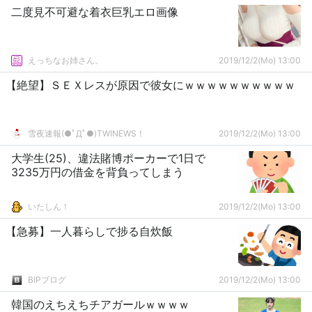
二度見不可避な着衣巨乳エロ画像
えっちなお姉さん。
2019/12/2(Mo) 13:00
【絶望】ＳＥＸレスが原因で彼女にｗｗｗｗｗｗｗｗｗｗ
雪夜速報(●ﾟДﾟ●)TWINEWS！
2019/12/2(Mo) 13:00
大学生(25)、違法賭博ポーカーで1日で
3235万円の借金を背負ってしまう
いたしん！
2019/12/2(Mo) 13:00
【急募】一人暮らしで捗る自炊飯
BIPブログ
2019/12/2(Mo) 13:00
韓国のえちえちチアガールｗｗｗｗ