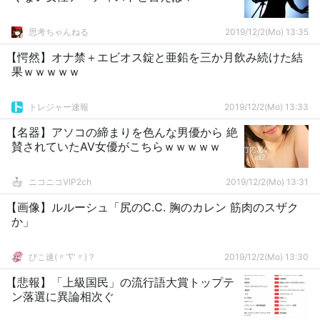
思考ちゃんねる
2019/12/2(Mo) 13:35
【愕然】オナ禁＋エビオス錠と亜鉛を三か月飲み続けた結
果ｗｗｗｗｗ
トレジャー速報
2019/12/2(Mo) 13:33
【名器】アソコの締まりを色んな男優から 絶
賛されていたAV女優がこちらｗｗｗｗｗ
ニコニコVIP2ch
2019/12/2(Mo) 13:31
【画像】ルルーシュ「尻のC.C. 胸のカレン 筋肉のスザク
か」
ぴこ速(〃'∇'〃)？
2019/12/2(Mo) 13:30
【悲報】「上級国民」の流行語大賞トップテ
ン落選に異論相次ぐ