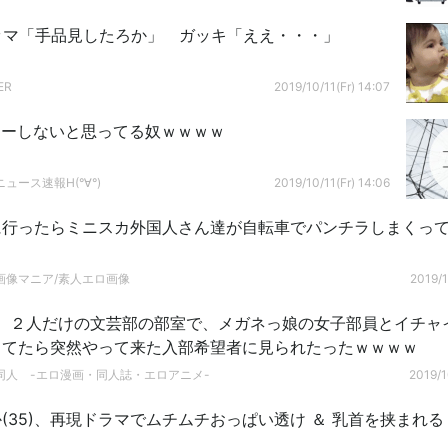
マッマ「手品見したろか」 ガッキ「ええ・・・」
ER
2019/10/11(Fr) 14:07
ニーしないと思ってる奴ｗｗｗｗ
ュース速報H(°∀°)
2019/10/11(Fr) 14:06
に行ったらミニスカ外国人さん達が自転車でパンチラしまくっ
画像マニア/素人エロ画像
2019/1
】２人だけの文芸部の部室で、メガネっ娘の女子部員とイチャ
ってたら突然やって来た入部希望者に見られたったｗｗｗｗ
同人 -エロ漫画・同人誌・エロアニメ-
2019/1
(35)、再現ドラマでムチムチおっぱい透け ＆ 乳首を挟まれる