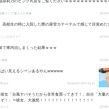
指原莉乃のピンク乳首をご覧くださいｗｗｗｗｗｗｗｗｗｗｗ
画像マニア/素人エロ画像
2019/1
】高校生の時に入院した際の尿管カテーテルで感じて目覚めた
ｗ
たここのサイト?
2019/1
味で車内泊しまくった結果ｗｗｗ
ー速報
2019/1
ぱい見えるシーンあるやんwwwww
P2ch
2019/10/11(Fr) 14:31
る彼女「台風ヤバそうだから非常食買ってきて！」自分「大量
たぞ！」☜彼女、大激怒！！！！！！！！！！！！！！
ドガイド
2019/1