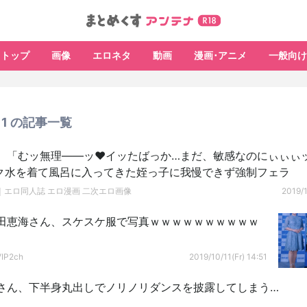
トップ
画像
エロネタ
動画
漫画･アニメ
一般向け
/11 の記事一覧
】「むッ無理――ッ♥イッたばっか…まだ、敏感なのにぃぃぃ
スク水を着て風呂に入ってきた姪っ子に我慢できず強制フェラ
｜エロ同人誌 エロ漫画 二次エロ画像
2019/1
田恵海さん、スケスケ服で写真ｗｗｗｗｗｗｗｗｗｗ
P2ch
2019/10/11(Fr) 14:51
さん、下半身丸出しでノリノリダンスを披露してしまう…