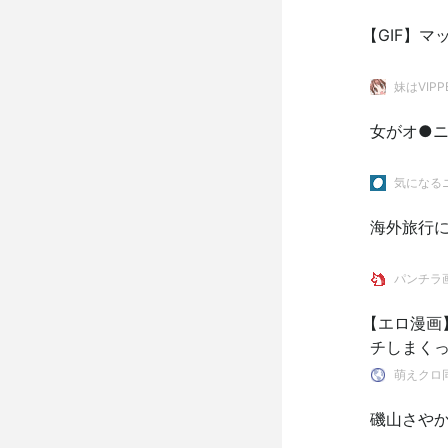
【GIF】
妹はVIPP
女がオ●
気になるニ
海外旅行
パンチラ
【エロ漫画
チしまく
萌えクロ
磯山さやか