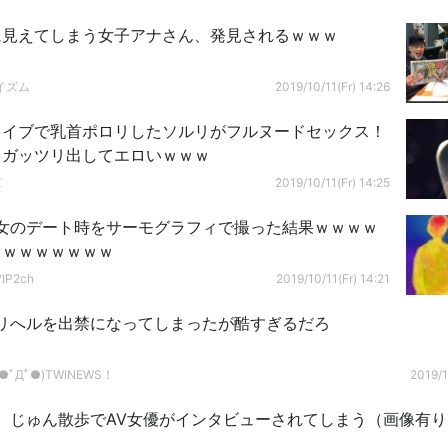
に見えてしまう女子アナさん、発見されるｗｗｗ
イズム
2019/10/11(Fr) 14:26
ライブで乳首ポロリしたソルリがフルヌードセックス！
、ガッツリ出してエロいｗｗｗ
Z
2019/10/11(Fr) 14:25
女のデート時をサーモグラフィで撮った結果ｗｗｗｗ
ｗｗｗｗｗｗｗｗ
P2ch
2019/10/11(Fr) 14:21
リへルを出禁になってしまったが酷すぎるだろ
ﾟДﾟ●)TWINEWS！
2019/1
】じゅん散歩でAV女優がインタビューされてしまう（画像有り