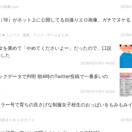
ロ画像.com
2019/1
（18）がネット上に公開してる自撮りエロ画像、ガチでヌケる
ロ★ニュース -漫画・アニメ・ゲームまとめ-
2019/1
女を褒めて「やめてくださいよー」だったので、口説
功した
グ
2019/10/11(Fr) 14:00
クデータで判明 朝4時のTwitter投稿で一番多いの
！
2019/10/11(Fr) 14:00
ミラー号で育ちの良さげな制服女子校生のおっぱいをもみもみ
動画まとめ エロカフェ
2019/1