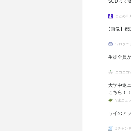
SODって
まとめCU
【画像】都
ワロタニ
生徒全員が
ニコニコVI
大学中退
こちら！
V速ニュ
ワイのア
Zチャンネ