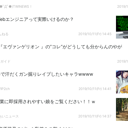
ﾟДﾟ●)TWINEWS！
2019/1
ebエンジニアって実際いけるのか？
んねる
2019/10/11(Fr) 14:45
『エヴァンゲリオン 』の”コレ”がどうしても分からんのやが
ドガイド
2019/1
で汗だくガン掘りレイプしたいキャラwwww
P2ch
2019/10/11(Fr) 14:41
企業に即採用されやすい娘をご覧ください！！ｗ
あいニュース
2019/10/11(Fr) 14:37