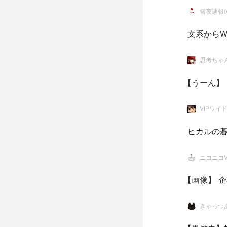
雪夜速報(●
文系からW
思考ちゃ
【うーん】
VIPワイ
ヒカルの碁
ニコニコVI
【画像】 
きゃっつ