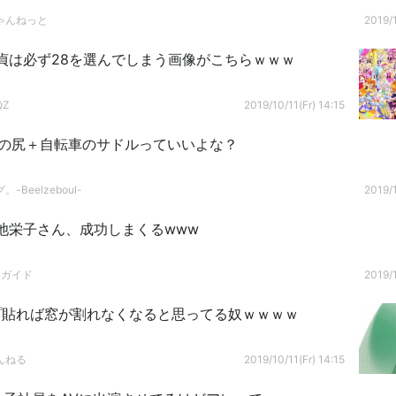
ゃんねっと
2019/1
貞は必ず28を選んでしまう画像がこちらｗｗｗ
QZ
2019/10/11(Fr) 14:15
Kの尻＋自転車のサドルっていいよな？
-Beelzeboul-
2019/1
池栄子さん、成功しまくるwww
ドガイド
2019/1
プ貼れば窓が割れなくなると思ってる奴ｗｗｗｗ
んねる
2019/10/11(Fr) 14:15