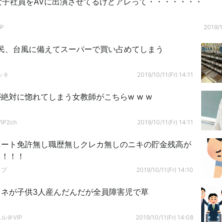
女子社員をAVに出演させてるけどアレって・・・・・・・
P
2019/1
民、台風に備えてスーパーで買い占めてしまう
ッキ
2019/10/11(Fr) 14:11
絶対に惚れてしまう女教師がこちらw w w
P2ch
2019/10/11(Fr) 14:11
ニート免許無し職歴無しクレカ無しのニキの貯金残高が
！！！！
ップ
2019/10/11(Fr) 14:10
ッネが子供3人産んだんだが全員障害児で草
ル＠VIP
2019/10/11(Fr) 14:08