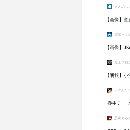
まとめち
【画像】童
電脳王女
【画像】J
魔王ブログ。
【朗報】小
VIPワイ
養生テー
思考ちゃ