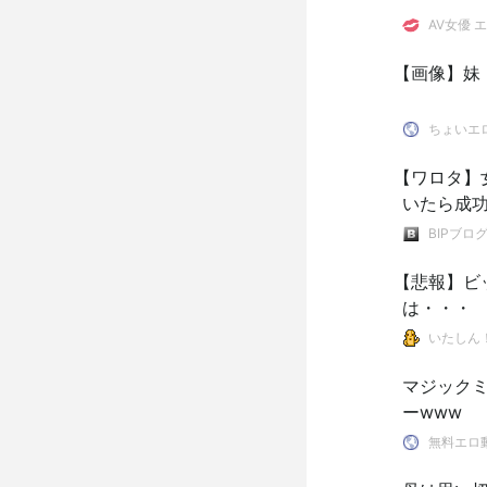
AV女優 エ
【画像】妹
ちょいエ
【ワロタ】
いたら成
BIPブロ
【悲報】ビッ
は・・・
いたしん
マジック
ーwww
無料エロ