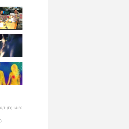
0/11(Fr) 14:20
）