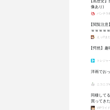
【黒歴史】
像あり)
パンチラ
【閲覧注意
ｗｗｗｗ
えっ!?ま
【愕然】趣
トレジャ
洋画でおっ
ニコニコVI
同棲して
買ってき
VIPワイ