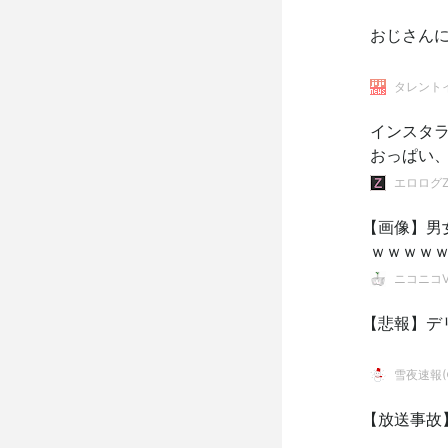
おじさん
タレント
インスタ
おっぱい
エロログ
【画像】男
ｗｗｗｗ
ニコニコVI
【悲報】デ
雪夜速報(●
【放送事故