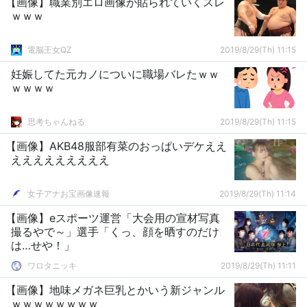
【画像】職業別エロ画像が貼られていくスレ
ｗｗｗ
電脳王女QZ
2019/8/29(Th) 11:15
妊娠してた元カノについに職場バレたｗｗ
ｗｗｗｗ
思考ちゃんねる
2019/8/29(Th) 11:15
【画像】AKB48服部有菜のおっぱいデケええ
えええええええええ
女子アナお宝画像速報
2019/8/29(Th) 11:14
【画像】eスポーツ運営「大会用の宣材写真
撮るやで～」選手「くっ、顔を晒すのだけ
は…せや！」
ワロタニッキ
2019/8/29(Th) 11:11
【画像】地味メガネ巨乳とかいう新ジャンル
ｗｗｗｗｗｗｗｗ