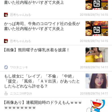
書いた社内報がヤバすぎて大炎上
思考ちゃんねる
2019/8/29(Th) 14:15
かっぱ寿司、牛角のコロワイド社の会長が
書いた社内報がヤバすぎて大炎上
思考ちゃんねる
2019/8/29(Th) 14:15
【画像】熊田曜子が爆乳水着を披露！
ワロタニッキ
2019/8/29(Th) 14:11
もし彼女に「レイプ」「不倫」「中絶」
「援交」「風俗」「ＡＶ出演」があったと
したらどれなら許せる？
ニコニコVIP2ch
2019/8/29(Th) 14:11
【画像あり】連載開始時のドラえもんｗｗｗ
ｗｗｗｗｗｗｗｗ