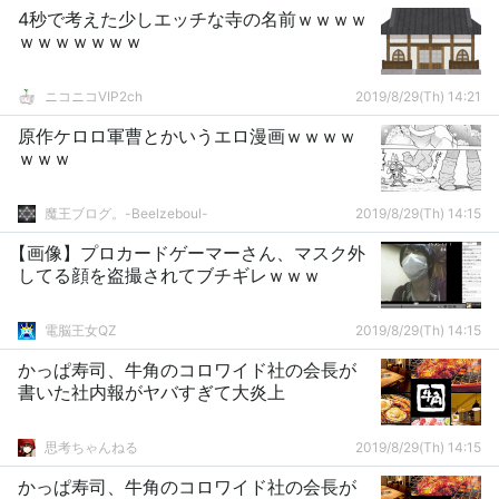
4秒で考えた少しエッチな寺の名前ｗｗｗｗ
ｗｗｗｗｗｗｗ
ニコニコVIP2ch
2019/8/29(Th) 14:21
原作ケロロ軍曹とかいうエロ漫画ｗｗｗｗ
ｗｗｗ
魔王ブログ。-Beelzeboul-
2019/8/29(Th) 14:15
【画像】プロカードゲーマーさん、マスク外
してる顔を盗撮されてブチギレｗｗｗ
電脳王女QZ
2019/8/29(Th) 14:15
かっぱ寿司、牛角のコロワイド社の会長が
書いた社内報がヤバすぎて大炎上
思考ちゃんねる
2019/8/29(Th) 14:15
かっぱ寿司、牛角のコロワイド社の会長が