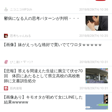
ニコニコVIP2ch
2019/8/29(Th) 10:36
鬱病になる人の思考パターンが判明・・・
思考ちゃんねる
2019/8/29(Th) 10:35
【画像】妹がえっちな格好で寛いでてワロタｗｗｗｗｗ
ぴこ速(〃'∇'〃)？
2019/8/29(Th) 10:31
【悲報】答えを間違えた生徒に腕立て伏せ70
回 体罰にあたるとして県立高校の高校教
師に文書訓告処分
筋肉速報
2019/8/29(Th) 10:31
【画像あり】キモオタが初めて女にLINEした
結果wwwww