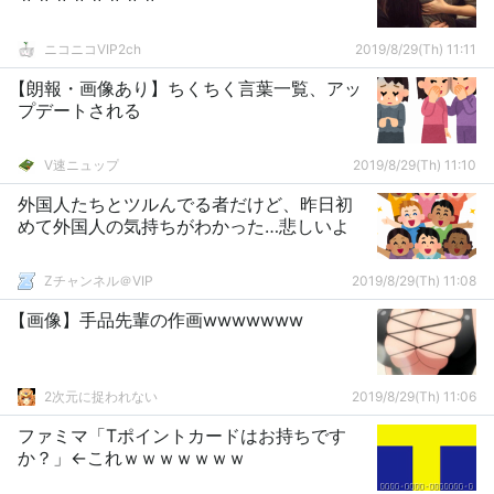
ニコニコVIP2ch
2019/8/29(Th) 11:11
【朗報・画像あり】ちくちく言葉一覧、アッ
プデートされる
V速ニュップ
2019/8/29(Th) 11:10
外国人たちとツルんでる者だけど、昨日初
めて外国人の気持ちがわかった…悲しいよ
Zチャンネル＠VIP
2019/8/29(Th) 11:08
【画像】手品先輩の作画wwwwwww
2次元に捉われない
2019/8/29(Th) 11:06
ファミマ「Tポイントカードはお持ちです
か？」←これｗｗｗｗｗｗｗ