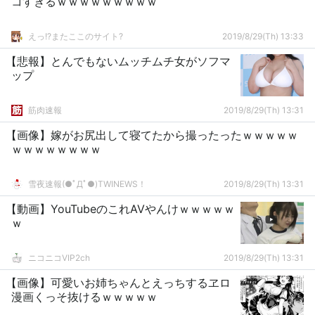
コすぎるｗｗｗｗｗｗｗｗｗ
えっ!?またここのサイト?
2019/8/29(Th) 13:33
【悲報】とんでもないムッチムチ女がソフマ
ップ
筋肉速報
2019/8/29(Th) 13:31
【画像】嫁がお尻出して寝てたから撮ったったｗｗｗｗｗ
ｗｗｗｗｗｗｗｗ
雪夜速報(●ﾟДﾟ●)TWINEWS！
2019/8/29(Th) 13:31
【動画】YouTubeのこれAVやんけｗｗｗｗｗ
ｗ
ニコニコVIP2ch
2019/8/29(Th) 13:31
【画像】可愛いお姉ちゃんとえっちするヱロ
漫画くっそ抜けるｗｗｗｗｗ