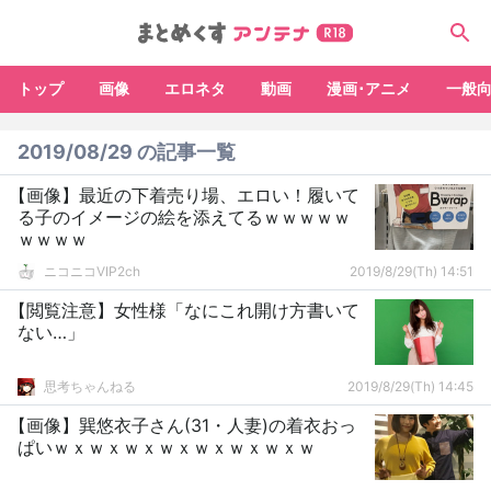
トップ
画像
エロネタ
動画
漫画･アニメ
一般
2019/08/29 の記事一覧
【画像】最近の下着売り場、エロい！履いて
る子のイメージの絵を添えてるｗｗｗｗｗ
ｗｗｗｗ
ニコニコVIP2ch
2019/8/29(Th) 14:51
【閲覧注意】女性様「なにこれ開け方書いて
ない…」
思考ちゃんねる
2019/8/29(Th) 14:45
【画像】巽悠衣子さん(31・人妻)の着衣おっ
ぱいｗｘｗｘｗｘｗｘｗｘｗｘｗｘｗ