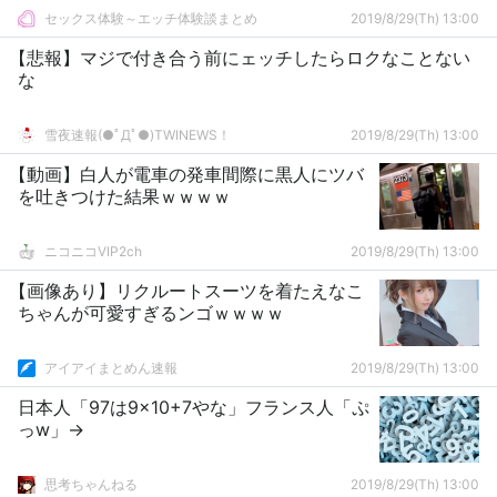
セックス体験～エッチ体験談まとめ
2019/8/29(Th) 13:00
【悲報】マジで付き合う前にェッチしたらロクなことない
な
雪夜速報(●ﾟДﾟ●)TWINEWS！
2019/8/29(Th) 13:00
【動画】白人が電車の発車間際に黒人にツバ
を吐きつけた結果ｗｗｗｗ
ニコニコVIP2ch
2019/8/29(Th) 13:00
【画像あり】リクルートスーツを着たえなこ
ちゃんが可愛すぎるンゴｗｗｗｗ
アイアイまとめん速報
2019/8/29(Th) 13:00
日本人「97は9×10+7やな」フランス人「ぷ
っw」→
思考ちゃんねる
2019/8/29(Th) 13:00