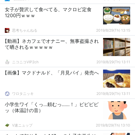
女子が贅沢して食べてる、マクロビ定食
1200円ｗｗｗ
思考ちゃんねる
2019/8/29(Th) 13:15
【動画】ネカフェでオナニー、無事盗撮され
て晒されるｗｗｗｗｗ
ニコニコVIP2ch
2019/8/29(Th) 13:11
【画像】マクドナルド、「月見パイ」発売へ
ワロタニッキ
2019/8/29(Th) 13:11
小学生ワイ「くっ…頼むっ……！」ピピピピ
ッ（体温計の音）
V速ニュップ
2019/8/29(Th) 13:10