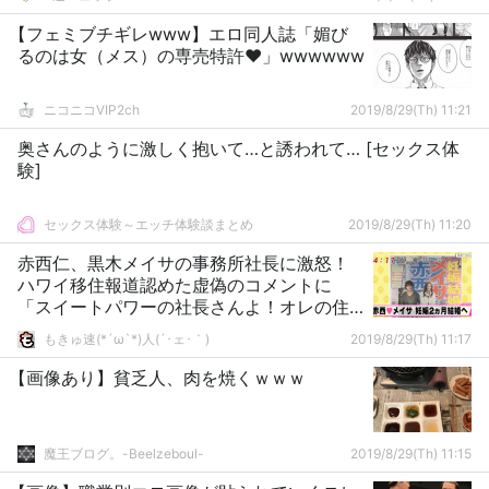
【フェミブチギレwww】エロ同人誌「媚び
るのは女（メス）の専売特許❤」wwwwww
ニコニコVIP2ch
2019/8/29(Th) 11:21
奥さんのように激しく抱いて…と誘われて… [セックス体
験]
セックス体験～エッチ体験談まとめ
2019/8/29(Th) 11:20
赤西仁、黒木メイサの事務所社長に激怒！
ハワイ移住報道認めた虚偽のコメントに
「スイートパワーの社長さんよ！オレの住
処勝手に決めつけないでよ！」
もきゅ速(*´ω`*)人(´･ェ･｀)
2019/8/29(Th) 11:17
【画像あり】貧乏人、肉を焼くｗｗｗ
魔王ブログ。-Beelzeboul-
2019/8/29(Th) 11:15