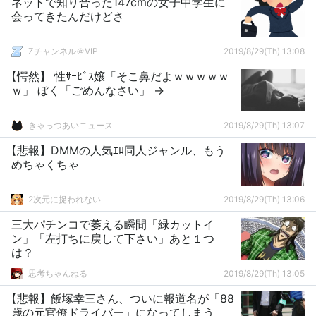
ネットで知り合った147cmの女子中学生に
会ってきたんだけどさ
Zチャンネル＠VIP
2019/8/29(Th) 13:08
【愕然】 性ｻｰﾋﾞｽ嬢「そこ鼻だよｗｗｗｗｗ
ｗ」 ぼく「ごめんなさい」 →
きゃっつあいニュース
2019/8/29(Th) 13:07
【悲報】DMMの人気ｴﾛ同人ジャンル、もう
めちゃくちゃ
2次元に捉われない
2019/8/29(Th) 13:06
三大パチンコで萎える瞬間「緑カットイ
ン」「左打ちに戻して下さい」あと１つ
は？
思考ちゃんねる
2019/8/29(Th) 13:05
【悲報】飯塚幸三さん、ついに報道名が「88
歳の元官僚ドライバー」になってしまう