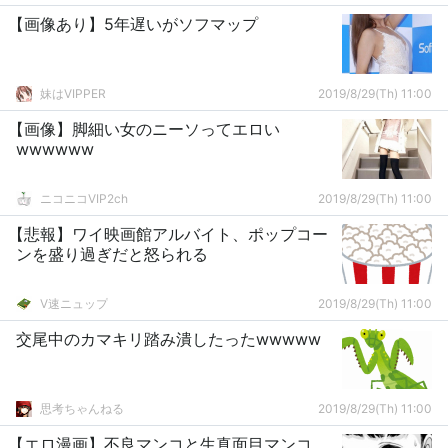
【画像あり】5年遅いがソフマップ
妹はVIPPER
2019/8/29(Th) 11:00
【画像】脚細い女のニーソってエロい
wwwwww
ニコニコVIP2ch
2019/8/29(Th) 11:00
【悲報】ワイ映画館アルバイト、ポップコー
ンを盛り過ぎだと怒られる
V速ニュップ
2019/8/29(Th) 11:00
交尾中のカマキリ踏み潰したったwwwww
思考ちゃんねる
2019/8/29(Th) 11:00
【エロ漫画】不良マンコと生真面目マンコ