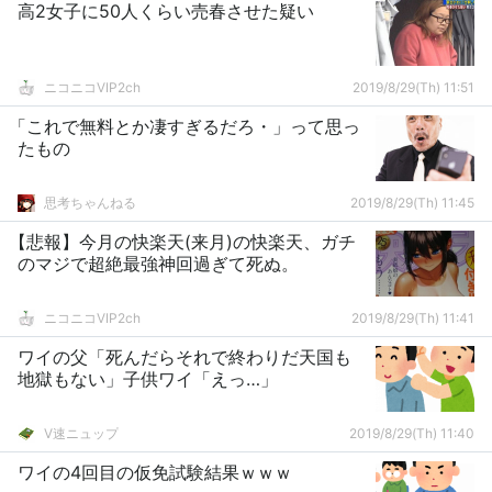
高2女子に50人くらい売春させた疑い
ニコニコVIP2ch
2019/8/29(Th) 11:51
「これで無料とか凄すぎるだろ・」って思っ
たもの
思考ちゃんねる
2019/8/29(Th) 11:45
【悲報】今月の快楽天(来月)の快楽天、ガチ
のマジで超絶最強神回過ぎて死ぬ。
ニコニコVIP2ch
2019/8/29(Th) 11:41
ワイの父「死んだらそれで終わりだ天国も
地獄もない」子供ワイ「えっ…」
V速ニュップ
2019/8/29(Th) 11:40
ワイの4回目の仮免試験結果ｗｗｗ