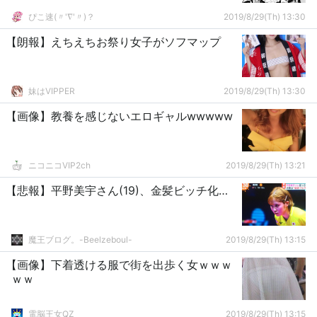
ぴこ速(〃'∇'〃)？
2019/8/29(Th) 13:30
【朗報】えちえちお祭り女子がソフマップ
妹はVIPPER
2019/8/29(Th) 13:30
【画像】教養を感じないエロギャルwwwww
ニコニコVIP2ch
2019/8/29(Th) 13:21
【悲報】平野美宇さん(19)、金髪ビッチ化…
魔王ブログ。-Beelzeboul-
2019/8/29(Th) 13:15
【画像】下着透ける服で街を出歩く女ｗｗｗ
ｗｗ
電脳王女QZ
2019/8/29(Th) 13:15