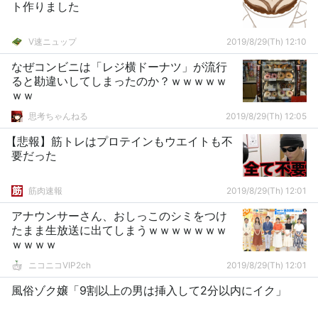
ト作りました
V速ニュップ
2019/8/29(Th) 12:10
なぜコンビニは「レジ横ドーナツ」が流行
ると勘違いしてしまったのか？ｗｗｗｗｗ
ｗｗ
思考ちゃんねる
2019/8/29(Th) 12:05
【悲報】筋トレはプロテインもウエイトも不
要だった
筋肉速報
2019/8/29(Th) 12:01
アナウンサーさん、おしっこのシミをつけ
たまま生放送に出てしまうｗｗｗｗｗｗｗ
ｗｗｗｗ
ニコニコVIP2ch
2019/8/29(Th) 12:01
風俗ゾク嬢「9割以上の男は挿入して2分以内にイク」