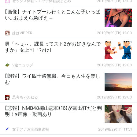
セックス体験～エッチ体験談まとめ
2019/8/29(Th) 12:00
【画像】ナイトプール行くとこんな子いっぱ
い…おまえら急げえ～
妹はVIPPER
2019/8/29(Th) 12:00
男「へぇ～、課長ってスト2がお好きなんで
すか」女上司「ﾌｧｲｯ」
V速ニュップ
2019/8/29(Th) 12:00
【朗報】ワイ四十路無職、今日も人生を楽し
む
思考ちゃんねる
2019/8/29(Th) 12:00
【悲報】NMB48梅山恋和(16)が露出狂だと判
明！※画像・動画あり
女子アナお宝画像速報
2019/8/29(Th) 11:51