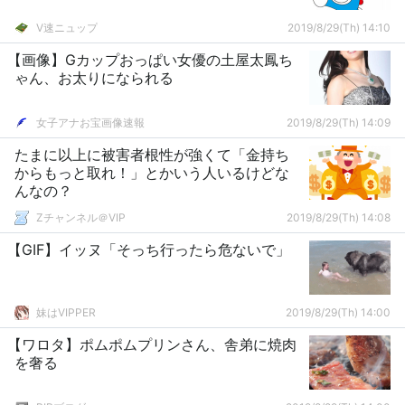
V速ニュップ
2019/8/29(Th) 14:10
【画像】Gカップおっぱい女優の土屋太鳳ち
ゃん、お太りになられる
女子アナお宝画像速報
2019/8/29(Th) 14:09
たまに以上に被害者根性が強くて「金持ち
からもっと取れ！」とかいう人いるけどな
んなの？
Zチャンネル＠VIP
2019/8/29(Th) 14:08
【GIF】イッヌ「そっち行ったら危ないで」
妹はVIPPER
2019/8/29(Th) 14:00
【ワロタ】ポムポムプリンさん、舎弟に焼肉
を奢る