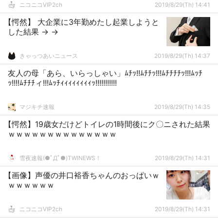
ニコニコVIP2ch
2019/8/29(Th) 14:41
【愕然】 大企業に3年勤めたし起業しようと
した結果 → →
きゃっつあいニュース
2019/8/29(Th) 14:37
友人の母「あら、いらっしゃい」ﾑﾁｯ!!ﾑﾁﾁｯ!!!ﾑﾁﾁﾁﾁｯ!!!ﾑｯﾁ
ｯ!!!!ﾑﾁﾁﾁィ!!!ﾑｯﾁｨｨｨｨｨｨｨｨｯ!!!!!!!!!!!
マジキチ速報
2019/8/29(Th) 14:35
【愕然】19歳女だけどトイレの1時間後にク〇ニされた結果
ｗｗｗｗｗｗｗｗｗｗｗｗｗｗ
雪夜速報(●ﾟДﾟ●)TWINEWS！
2019/8/29(Th) 14:31
【画像】声優の井口裕香ちゃんのおっぱいｗ
ｗｗｗｗｗｗ
ニコニコVIP2ch
2019/8/29(Th) 14:31