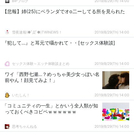
BIPブログ
2019/8/29(Th) 14:00
【悲報】姉(25)にベランダでオo二ーしてる所を見られた
雪夜速報(●ﾟДﾟ●)TWINEWS！
2019/8/29(Th) 14:00
『犯して…』と耳元で囁かれて・・[セックス体験談]
セックス体験～エッチ体験談まとめ
2019/8/29(Th) 14:00
ワイ「西野七瀬…？めっちゃ美少女っぽい名
前やん！顔見てみよ！」
いたしん！
2019/8/29(Th) 14:00
「コミュニティの一生」とかいう全人類が知
っておくべきコピペｗｗｗｗｗｗ
思考ちゃんねる
2019/8/29(Th) 14:00