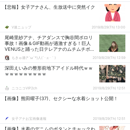
【悲報】女子アナさん、生放送中に突然イク
V速ニュップ
2019/8/29(Th) 13:00
尾崎里紗アナ、チアダンスで胸谷間ポロリ
事故！画像＆GIF動画が過激すぎる！巨人
VENUSと踊った日テレアナのムチムチボデ
ィに称賛の声！
もきゅ速(*´ω`*)人(´･ェ･｀)
2019/8/29(Th) 12:59
深田えいみの整形前地下アイドル時代ｗｗ
ｗｗｗｗｗｗｗｗｗ
ニコニコVIP2ch
2019/8/29(Th) 12:51
【画像】熊田曜子(37)、セクシーな水着ショット公開！
女子アナお宝画像速報
2019/8/29(Th) 12:51
【画像】水着のデニムのボタンとチャックわ