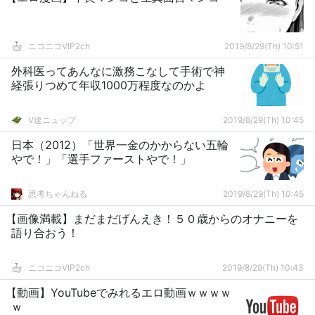
ニコニコVIP2ch
2019/8/29(Th) 10:51
外科医ってあんなに激務こなして手術で神
経張りつめて年収1000万程度なのかよ
V速ニュップ
2019/8/29(Th) 10:45
日本（2012）「世界一金のかからない五輪
やで！」「選手ファーストやで！」
思考ちゃんねる
2019/8/29(Th) 10:45
【画像満載】まだまだげんえき！５０歳からのオナニーを
語り合おう！
ニコニコVIP2ch
2019/8/29(Th) 10:43
【動画】YouTubeでみれるエロ動画ｗｗｗｗ
ｗ