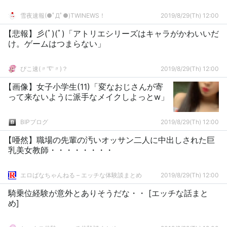
雪夜速報(●ﾟДﾟ●)TWINEWS！
2019/8/29(Th) 12:00
【悲報】彡(ﾟ)(ﾟ)「アトリエシリーズはキャラがかわいいだ
け。ゲームはつまらない」
ぴこ速(〃'∇'〃)？
2019/8/29(Th) 12:00
【画像】女子小学生(11)「変なおじさんが寄
って来ないように派手なメイクしよっとw」
BIPブログ
2019/8/29(Th) 12:00
【唖然】職場の先輩の汚いオッサン二人に中出しされた巨
乳美女教師・・・・・・・・
エロばなちゃんねる – エッチな体験談まとめ
2019/8/29(Th) 12:00
騎乗位経験が意外とありそうだな・・ [エッチな話まと
め]