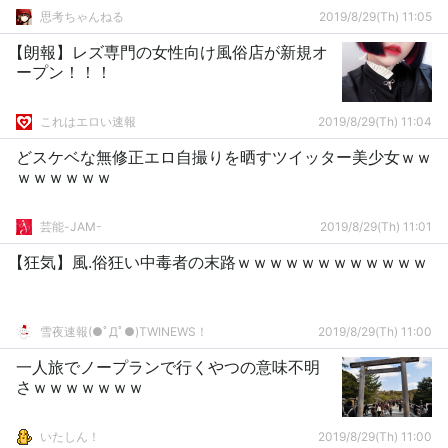
思考ちゃんねる
2019/8/29(Th) 11:05
【朗報】レズ専門の女性向け風俗店が新規オ
ープン！！！
これはエロい速報
2019/8/29(Th) 11:04
どスケベな無修正エロ自撮りを晒すツイッター美少女ｗｗ
ｗｗｗｗｗｗ
芸能-JAM-
2019/8/29(Th) 11:01
【狂気】風.俗狂い中毒者の末路ｗｗｗｗｗｗｗｗｗｗｗｗ
雪夜速報(●ﾟДﾟ●)TWINEWS！
2019/8/29(Th) 11:00
一人旅でノープランで行くやつの意味不明
さｗｗｗｗｗｗｗ
いたしん！
2019/8/29(Th) 11:00