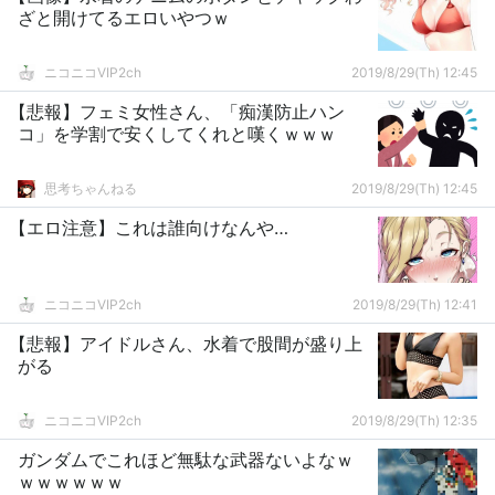
ざと開けてるエロいやつｗ
ニコニコVIP2ch
2019/8/29(Th) 12:45
【悲報】フェミ女性さん、「痴漢防止ハン
コ」を学割で安くしてくれと嘆くｗｗｗ
思考ちゃんねる
2019/8/29(Th) 12:45
【エロ注意】これは誰向けなんや…
ニコニコVIP2ch
2019/8/29(Th) 12:41
【悲報】アイドルさん、水着で股間が盛り上
がる
ニコニコVIP2ch
2019/8/29(Th) 12:35
ガンダムでこれほど無駄な武器ないよなｗ
ｗｗｗｗｗｗ