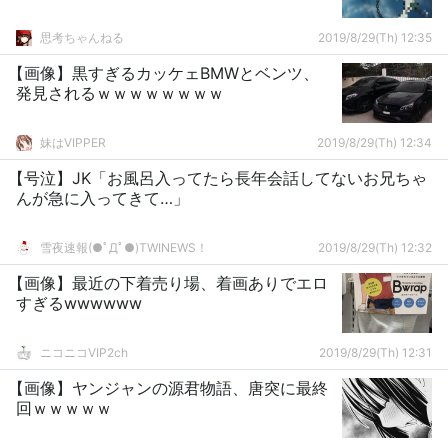
思考ちゃんねる
2019/8/29(Th) 12:35
【画像】黒すぎるカッケェBMWとベンツ、
発見されるｗｗｗｗｗｗｗｗ
妹はVIPPER
2019/8/29(Th) 12:34
【号泣】JK「お風呂入ってたら長年会話してないお兄ちゃ
んが急に入ってきて…」
雪夜速報(●ﾟДﾟ●)TWINEWS！
2019/8/29(Th) 12:32
【画像】最近の下着売り場、着画ありでエロ
すぎるwwwwww
ニコニコVIP2ch
2019/8/29(Th) 12:31
【画像】ヤンジャンの源君物語、唐突に最終
回ｗｗｗｗｗ