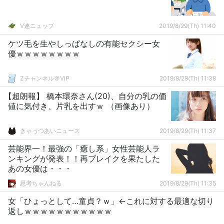
V速ニュップ
2019/8/29(Th) 11:40
ケツ毛を生やしっぱなしの有能セクシー女
優ｗｗｗｗｗｗｗｗ
Zチャンネル＠VIP
2019/8/29(Th) 11:38
【超朗報】 橋本環奈さん(20)、自分の乳の価
値に気付き、片乳を出すｗ （画像あり）
きゃっつあいニュース
2019/8/29(Th) 11:37
芸能界一！最強の「癒し系」女性芸能人ラ
ンキングが発表！！再ブレイクを果たした
あの女優は・・・
思考ちゃんねる
2019/8/29(Th) 11:35
女「ひょっとして…童貞？ｗ」←これに対する最適な切り
返しｗｗｗｗｗｗｗｗｗｗｗ