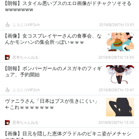
【朗報】スタイル悪いブスのエロ画像がドチャクソそそる
wwwwwww
ニコニコVIP2ch
2019/8/29(Th) 13:51
【画像】女コスプレイヤーさんの食事会、な
んかモンハンの集会所っぽいｗｗｗ
思考ちゃんねる
2019/8/29(Th) 13:45
【朗報】ボンバーガールのメスガキのフィギ
ュア、予約開始
ニコニコVIP2ch
2019/8/29(Th) 13:41
ヴァニラさん「日本はブスが生きにくい」
←これｗｗｗｗｗｗｗ
思考ちゃんねる
2019/8/29(Th) 13:35
【画像】目元を隠した恵体グラドルのビキニ姿がメチャシ