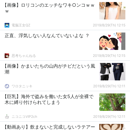
【画像】ロリコンのエッチなワキ○ンコｗｗ
ｗ
電脳王女QZ
2019/8/29(Th) 12:15
正直、浮気しない人なんていないよな ？
思考ちゃんねる
2019/8/29(Th) 12:15
【画像】かまいたちの山内がチビだという風
潮
ワロタニッキ
2019/8/29(Th) 12:11
【巨乳】海外で盗みを働いた女5人が全裸で
木に縛り付けられてしまう
ニコニコVIP2ch
2019/8/29(Th) 12:11
【動画あり】飲まないと完成しないラテアー