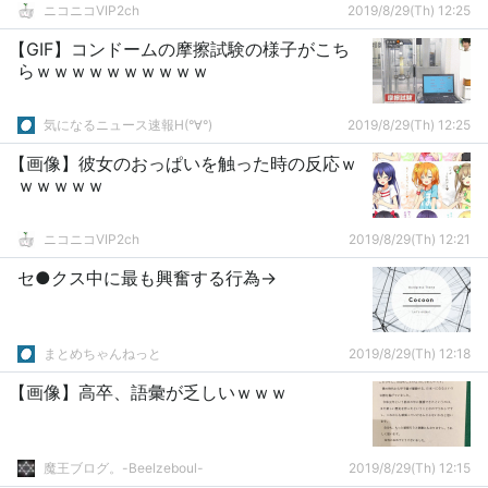
ニコニコVIP2ch
2019/8/29(Th) 12:25
【GIF】コンドームの摩擦試験の様子がこち
らｗｗｗｗｗｗｗｗｗｗ
気になるニュース速報H(°∀°)
2019/8/29(Th) 12:25
【画像】彼女のおっぱいを触った時の反応ｗ
ｗｗｗｗｗ
ニコニコVIP2ch
2019/8/29(Th) 12:21
セ●クス中に最も興奮する行為→
まとめちゃんねっと
2019/8/29(Th) 12:18
【画像】高卒、語彙が乏しいｗｗｗ
魔王ブログ。-Beelzeboul-
2019/8/29(Th) 12:15