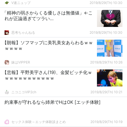
V速ニュップ
2019/8/29(Th) 10:30
「精神の弱さからくる優しさは無価値」←こ
れが正論過ぎてツラい…
思考ちゃんねる
2019/8/29(Th) 10:30
【朗報】ソフマップに美乳美女あらわるｗｗ
ｗｗｗｗ
妹はVIPPER
2019/8/29(Th) 10:26
【悲報】平野美宇さん(19)、金髪ビッチ化ｗ
ｗｗｗｗｗｗｗｗｗｗｗ
ニコニコVIP2ch
2019/8/29(Th) 10:21
約束事が守れるなら姉弟でHはOK [エッチ体験]
セックス体験～エッチ体験談まとめ
2019/8/29(Th) 10:19