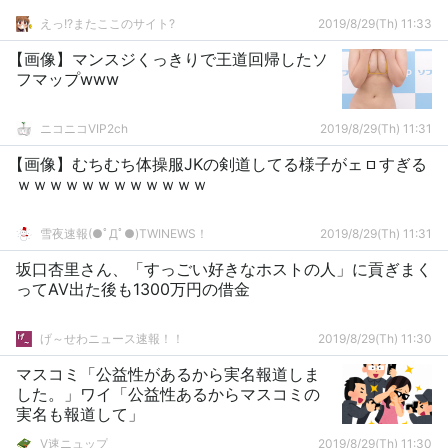
えっ!?またここのサイト?
2019/8/29(Th) 11:33
【画像】マンスジくっきりで王道回帰したソ
フマップwww
ニコニコVIP2ch
2019/8/29(Th) 11:31
【画像】むちむち体操服JKの剣道してる様子がェㇿすぎる
ｗｗｗｗｗｗｗｗｗｗｗｗ
雪夜速報(●ﾟДﾟ●)TWINEWS！
2019/8/29(Th) 11:31
坂口杏里さん、「すっごい好きなホストの人」に貢ぎまく
ってAV出た後も1300万円の借金
げ～せわニュース速報！！
2019/8/29(Th) 11:30
マスコミ「公益性があるから実名報道しま
した。」ワイ「公益性あるからマスコミの
実名も報道して」
V速ニュップ
2019/8/29(Th) 11:30