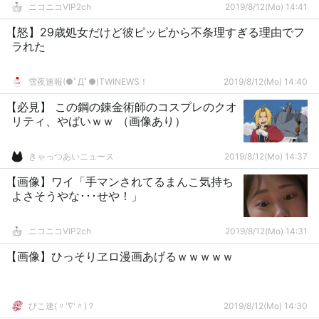
ニコニコVIP2ch
2019/8/12(Mo) 14:41
【怒】29歳処女だけど彼ピッピから不条理すぎる理由でフ
ラれた
雪夜速報(●ﾟДﾟ●)TWINEWS！
2019/8/12(Mo) 14:40
【必見】 この鋼の錬金術師のコスプレのクオ
リティ、やばいｗｗ （画像あり）
きゃっつあいニュース
2019/8/12(Mo) 14:37
【画像】ワイ「手マンされてるまんこ気持ち
よさそうやな･･･せや！」
ニコニコVIP2ch
2019/8/12(Mo) 14:31
【画像】ひっそりヱロ漫画あげるｗｗｗｗｗ
ぴこ速(〃'∇'〃)？
2019/8/12(Mo) 14:30