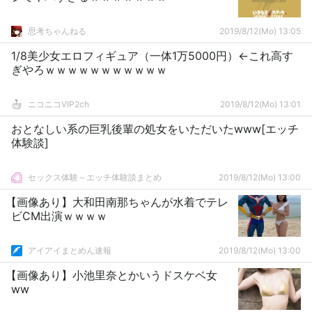
思考ちゃんねる
2019/8/12(Mo) 13:05
1/8美少女エロフィギュア（一体1万5000円）←これ高す
ぎやろｗｗｗｗｗｗｗｗｗｗｗ
ニコニコVIP2ch
2019/8/12(Mo) 13:01
おとなしい系の巨乳後輩の処女をいただいたwww[エッチ
体験談]
セックス体験～エッチ体験談まとめ
2019/8/12(Mo) 13:00
【画像あり】大和田南那ちゃんが水着でテレ
ビCM出演ｗｗｗｗ
アイアイまとめん速報
2019/8/12(Mo) 13:00
【画像あり】小池里奈とかいうドスケベ女
ww