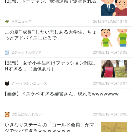
【悲報】トーチャン、飲酒運転で逮捕される
V速ニュップ
2019/8/12(Mo) 13:10
この夏“”成長“”したい志しある大学生、ちょ
っとアドバイスしたるで
Zチャンネル＠VIP
2019/8/12(Mo) 13:08
【悲報】 女子小学生向けファッション雑誌、
Hすぎる… （画像あり）
きゃっつあいニュース
2019/8/12(Mo) 13:07
【画像】ドスケベすぎる婦警さん、現れるwwwwwww
2次元に捉われない
2019/8/12(Mo) 13:06
いきなりステーキの「ゴールド会員」がマ
ジでヤバすぎるｗｗｗｗｗｗｗ