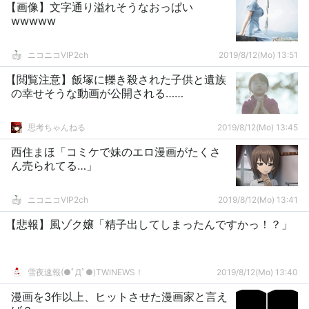
【画像】文字通り溢れそうなおっぱい
wwwww
ニコニコVIP2ch
2019/8/12(Mo) 13:51
【閲覧注意】飯塚に轢き殺された子供と遺族
の幸せそうな動画が公開される……
思考ちゃんねる
2019/8/12(Mo) 13:45
西住まほ「コミケで妹のエロ漫画がたくさ
ん売られてる…」
ニコニコVIP2ch
2019/8/12(Mo) 13:41
【悲報】風ゾク嬢「精子出してしまったんですかっ！？」
雪夜速報(●ﾟДﾟ●)TWINEWS！
2019/8/12(Mo) 13:40
漫画を3作以上、ヒットさせた漫画家と言え