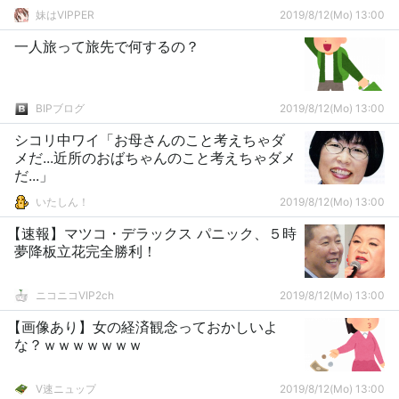
妹はVIPPER
2019/8/12(Mo) 13:00
一人旅って旅先で何するの？
BIPブログ
2019/8/12(Mo) 13:00
シコリ中ワイ「お母さんのこと考えちゃダ
メだ...近所のおばちゃんのこと考えちゃダメ
だ...」
いたしん！
2019/8/12(Mo) 13:00
【速報】マツコ・デラックス パニック、５時
夢降板立花完全勝利！
ニコニコVIP2ch
2019/8/12(Mo) 13:00
【画像あり】女の経済観念っておかしいよ
な？ｗｗｗｗｗｗｗ
V速ニュップ
2019/8/12(Mo) 13:00