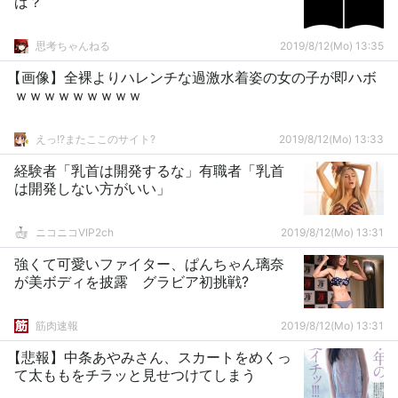
ば？
思考ちゃんねる
2019/8/12(Mo) 13:35
【画像】全裸よりハレンチな過激水着姿の女の子が即ハボ
ｗｗｗｗｗｗｗｗｗ
えっ!?またここのサイト?
2019/8/12(Mo) 13:33
経験者「乳首は開発するな」有職者「乳首
は開発しない方がいい」
ニコニコVIP2ch
2019/8/12(Mo) 13:31
強くて可愛いファイター、ぱんちゃん璃奈
が美ボディを披露 グラビア初挑戦?
筋肉速報
2019/8/12(Mo) 13:31
【悲報】中条あやみさん、スカートをめくっ
て太ももをチラッと見せつけてしまう