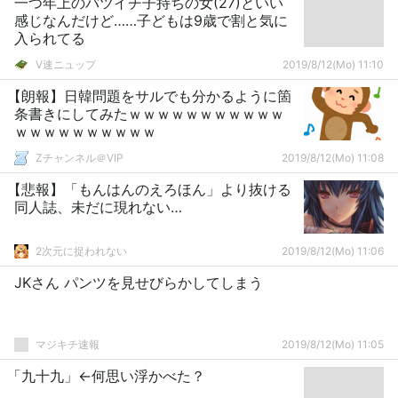
一つ年上のバツイチ子持ちの女(27)といい
感じなんだけど……子どもは9歳で割と気に
入られてる
V速ニュップ
2019/8/12(Mo) 11:10
【朗報】日韓問題をサルでも分かるように箇
条書きにしてみたｗｗｗｗｗｗｗｗｗｗｗ
ｗｗｗｗｗｗｗｗｗｗ
Zチャンネル＠VIP
2019/8/12(Mo) 11:08
【悲報】「もんはんのえろほん」より抜ける
同人誌、未だに現れない…
2次元に捉われない
2019/8/12(Mo) 11:06
JKさん パンツを見せびらかしてしまう
マジキチ速報
2019/8/12(Mo) 11:05
「九十九」←何思い浮かべた？