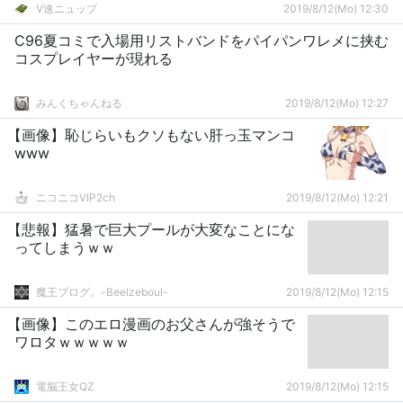
V速ニュップ
2019/8/12(Mo) 12:30
C96夏コミで入場用リストバンドをパイパンワレメに挟む
コスプレイヤーが現れる
みんくちゃんねる
2019/8/12(Mo) 12:27
【画像】恥じらいもクソもない肝っ玉マンコ
www
ニコニコVIP2ch
2019/8/12(Mo) 12:21
【悲報】猛暑で巨大プールが大変なことにな
ってしまうｗｗ
魔王ブログ。-Beelzeboul-
2019/8/12(Mo) 12:15
【画像】このエロ漫画のお父さんが強そうで
ワロタｗｗｗｗｗ
電脳王女QZ
2019/8/12(Mo) 12:15