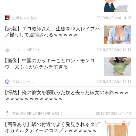
思考ちゃんねる
2019/8/12(Mo) 14:15
【悲報】エロ教師さん、生徒を12人レイプハ
メ撮りして逮捕されるｗｗｗｗｗ
ニコニコVIP2ch
2019/8/12(Mo) 14:11
【画像】中国のガッキーことロン・モンロ
ウ、太ももがムチムチすぎる
ワロタニッキ
2019/8/12(Mo) 14:11
【愕然】俺の彼女を寝取った奴と去った彼女の末路ｗｗｗ
ｗｗｗｗｗｗｗｗｗｗｗｗ
雪夜速報(●ﾟДﾟ●)TWINEWS！
2019/8/12(Mo) 14:10
【画像あり】駅の付近でよく発見されるタピ
オカミルクティーのコスプレｗｗｗｗｗｗ