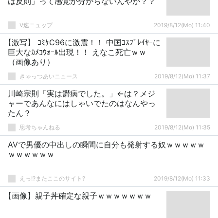
は反則」って感覚が分からないんやが？？
V速ニュップ
2019/8/12(Mo) 11:40
【激写】 ｺﾐｹC96に激震！！ 中国ｺｽﾌﾟﾚｲﾔｰに
巨大なｶﾒｺｳｫｰﾙ出現！！ えなこ死亡ｗｗ
（画像あり）
きゃっつあいニュース
2019/8/12(Mo) 11:37
川崎宗則「実は欝病でした。」←は？メジ
ャーであんなにはしゃいでたのはなんやっ
たん？
思考ちゃんねる
2019/8/12(Mo) 11:35
AVで男優の中出しの瞬間に自分も発射する奴ｗｗｗｗｗ
ｗｗｗｗｗｗ
えっ!?またここのサイト?
2019/8/12(Mo) 11:33
【画像】親子丼確定な親子ｗｗｗｗｗｗｗ