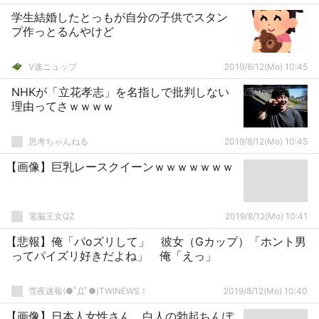
学生結婚したとっもが自分の子供でスタン
プ作っとるんやけど
V速ニュップ
2019/8/12(Mo) 10:45
NHKが「立花孝志」を名指しで批判しない
理由ってさｗｗｗｗ
思考ちゃんねる
2019/8/12(Mo) 10:45
【画像】巨乳レースクイーンｗｗｗｗｗｗｗ
電脳王女QZ
2019/8/12(Mo) 10:41
【悲報】俺「パoズリして」 彼女（Gカップ）「ホント男
ってパイズリ好きだよね」 俺「えっ」
雪夜速報(●ﾟДﾟ●)TWINEWS！
2019/8/12(Mo) 10:40
【画像】日本人女性さん、白人の勃起ちんぽ