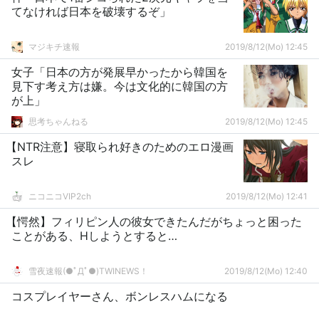
てなければ日本を破壊するぞ」
マジキチ速報
2019/8/12(Mo) 12:45
女子「日本の方が発展早かったから韓国を
見下す考え方は嫌。今は文化的に韓国の方
が上」
思考ちゃんねる
2019/8/12(Mo) 12:45
【NTR注意】寝取られ好きのためのエロ漫画
スレ
ニコニコVIP2ch
2019/8/12(Mo) 12:41
【愕然】フィリピン人の彼女できたんだがちょっと困った
ことがある、Hしようとすると…
雪夜速報(●ﾟДﾟ●)TWINEWS！
2019/8/12(Mo) 12:40
コスプレイヤーさん、ボンレスハムになる