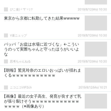
ぴこ速(〃'∇'〃)？
2019/8/12(Mo) 10:30
東京から京都に転勤してきた結果wwwww
V速ニュップ
2019/8/12(Mo) 10:30
バッバ「お盆は水場に近づくな」←こうい
うのって実際ちゃんと守ったほうがいいよ
な
思考ちゃんねる
2019/8/12(Mo) 10:30
【朗報】鷲見玲奈のエロいおっぱいが揺れま
くるｗｗｗｗｗｗｗｗｗｗｗ
ニコニコVIP2ch
2019/8/12(Mo) 10:21
【画像】最近の女子高生、発育が良すぎて乳
が張り裂けそうｗｗｗｗｗｗｗｗｗｗｗｗ
ｗｗｗｗ（※画像あり）