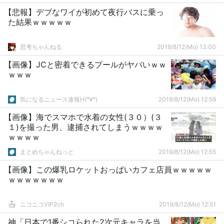
【悲報】デブなワイが初めて夜行バスに乗っ
た結果ｗｗｗｗｗ
思考ちゃんねる
2019/8/12(Mo) 13:00
【画像】JCと密着できるプールがヤバいｗｗ
ｗｗｗ
気になるニュース速報H(°∀°)
2019/8/12(Mo) 12:59
【画像】海でスマホで水着の女性(３０）(３
１)を撮った男、逮捕されてしまうｗｗｗｗ
ｗｗｗｗ
まとめちゃんねっと
2019/8/12(Mo) 12:55
【画像】この爆乳ロケットおっぱいカフェ店員ｗｗｗｗｗ
ｗｗｗｗｗｗｗ
ニコニコVIP2ch
2019/8/12(Mo) 12:51
神「日本で1番シコられた2次元キャラを当