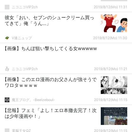
ニコニコVIP2ch
2019/8/12(Mo) 11:31
彼女「おい、セブンのシュークリーム買っ
てきて」俺「うん…」
V速ニュップ
2019/8/12(Mo) 11:30
【画像】ちんぽ狙い撃ちしてくる女wwwww
ニコニコVIP2ch
2019/8/12(Mo) 11:21
【画像】このエロ漫画のお父さんが強そうで
ワロタｗｗｗｗ
魔王ブログ。-Beelzeboul-
2019/8/12(Mo) 11:15
【悲報】フェミ「よし！エロ本撤去完了！次
は少年漫画や！」
電脳王女QZ
2019/8/12(Mo) 11:15