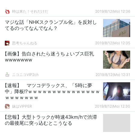
時は来た！それだけだ
2019/8/12(Mo) 12:36
マジな話「NHKスクランブル化」を反対し
てるのってなんでなん？
思考ちゃんねる
2019/8/12(Mo) 12:35
【画像】告白されたら迷うちょいブス巨乳
wwwwwww
ニコニコVIP2ch
2019/8/12(Mo) 12:31
【速報】 マツコデラックス、「5時に夢
中」降板!?ｗｗｗｗｗｗｗｗｗｗｗｗｗｗｗ
ｗｗｗｗｗｗｗ
妹はVIPPER
2019/8/12(Mo) 12:30
【悲報】大型トラックが時速43km/hで渋滞
の最後尾に突っ込むとこうなる