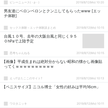
ピシーニュース(・p・)ゞ
2019/8/12(Mo) 10:20
男友達にベロンベロンとクンニしてもらったwww [エッ
チ体験]
セックス体験～エッチ体験談まとめ
2019/8/12(Mo) 10:15
台風１０号、去年の大阪台風と同じく９５
０hPaで上陸予定
思考ちゃんねる
2019/8/12(Mo) 10:15
【画像】平成生まれは絶対分からない昭和の懐かし画像貼
ってくｗｗｗｗｗｗｗｗｗｗ
えっ!?またここのサイト?
2019/8/12(Mo) 10:13
【ペニスサイズ】ニコル博士「女性の好みは平均16cm」
ワロタニッキ
2019/8/12(Mo) 10:11