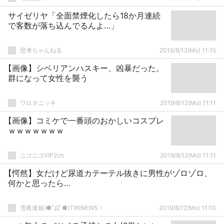
サイゼリヤ「全面禁煙化したら18か月連続
で客数が落ち込んでるんよ…」
思考ちゃんねる
2019/8/12(Mo) 11:15
【画像】シベリアンハスキー、凶暴だった。
群になって女性を襲う
ワロタニッキ
2019/8/12(Mo) 11:11
【画像】コミケで一番頭のおかしいコスプレ
ｗｗｗｗｗｗｗ
ニコニコVIP2ch
2019/8/12(Mo) 11:11
【愕然】女だけど尿道カテーテル抜きに男性がゾロゾロ、
何かと思ったら…
雪夜速報(●ﾟДﾟ●)TWINEWS！
2019/8/12(Mo) 11:10