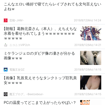
こんなエロい格好で寝てたらレイプされても文句言えない
よねｗ
芸能-JAM-
2019/8/12(Mo) 14:24
【朗報】葛飾北斎さん（本人）、えちえちな
水着を着せられてしまうｗｗｗｗｗｗｗｗ
ｗｗｗｗｗ
ニコニコVIP2ch
2019/8/12(Mo) 14:21
ミケランジェロのダビデ像の凄さが分かる
画像ｗｗｗ
電脳王女QZ
2019/8/12(Mo) 14:15
【画像】乳首見えそうなタンクトップ巨乳美
女ｗｗｗｗ
魔王ブログ。-Beelzeboul-
2019/8/12(Mo) 14:15
PCの温度ってどこまで上がったらやばい？