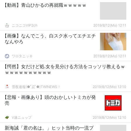
【動画】青山ひかるの再就職ｗｗｗｗｗ
ニコニコVIP2ch
2019/8/12(Mo) 12:11
【画像】なんでこう、白スク水ってエチエチ
なんやろ
ワロタニッキ
2019/8/12(Mo) 12:11
【愕然】女だけど処.女を見分ける方法をコッソリ教えるｗ
ｗｗｗｗｗｗｗｗｗｗ
雪夜速報(●ﾟДﾟ●)TWINEWS！
2019/8/12(Mo) 12:10
【悲報・画像あり】頭のおかしいトミカが発
売
V速ニュップ
2019/8/12(Mo) 12:10
新海誠「君の名は。」ヒット当時の一流プ