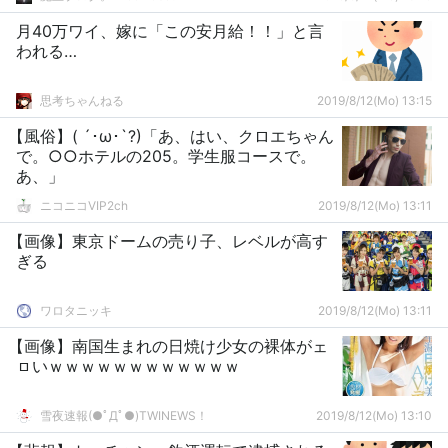
月40万ワイ、嫁に「この安月給！！」と言
われる…
思考ちゃんねる
2019/8/12(Mo) 13:15
【風俗】( ´･ω･`?)「あ、はい、クロエちゃん
で。○○ホテルの205。学生服コースで。
あ、」
ニコニコVIP2ch
2019/8/12(Mo) 13:11
【画像】東京ドームの売り子、レベルが高す
ぎる
ワロタニッキ
2019/8/12(Mo) 13:11
【画像】南国生まれの日焼け少女の裸体がェ
ㇿいｗｗｗｗｗｗｗｗｗｗｗｗ
雪夜速報(●ﾟДﾟ●)TWINEWS！
2019/8/12(Mo) 13:10