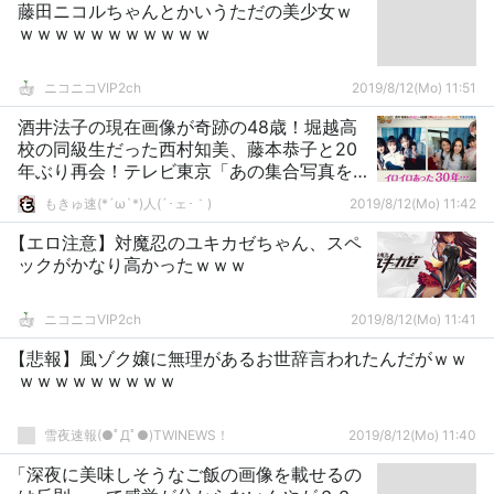
藤田ニコルちゃんとかいうただの美少女ｗ
ｗｗｗｗｗｗｗｗｗｗｗ
ニコニコVIP2ch
2019/8/12(Mo) 11:51
酒井法子の現在画像が奇跡の48歳！堀越高
校の同級生だった西村知美、藤本恭子と20
年ぶり再会！テレビ東京「あの集合写真を
もう一度」キャプ80枚まとめ！
もきゅ速(*´ω`*)人(´･ェ･｀)
2019/8/12(Mo) 11:42
【エロ注意】対魔忍のユキカゼちゃん、スペ
ックがかなり高かったｗｗｗ
ニコニコVIP2ch
2019/8/12(Mo) 11:41
【悲報】風ゾク嬢に無理があるお世辞言われたんだがｗｗ
ｗｗｗｗｗｗｗｗｗ
雪夜速報(●ﾟДﾟ●)TWINEWS！
2019/8/12(Mo) 11:40
「深夜に美味しそうなご飯の画像を載せるの