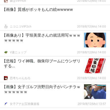
妹はVIPPER
2019/8/12(Mo) 14:00
【画像】質感がボッキもんの絵wwwww
ニコニコVIP2ch
2019/8/12(Mo) 14:00
【画像あり】宇垣美里さんの就活用写ｗｗｗ
ｗｗｗｗｗ
V速ニュップ
2019/8/12(Mo) 14:00
【悲報】ワイ神職、御朱印ブームにウンザリ
する…
思考ちゃんねる
2019/8/12(Mo) 14:00
【画像】女子ゴルフ渋野日向子がパンチラｗ
ｗｗｗｗｗｗ
女子アナお宝画像速報
2019/8/12(Mo) 13:57