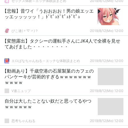
セックス体験～エッチ体験談まとめ
2019/8/12(Mo) 12:00
【悲報】昔ワイ「うおおおお！男の娘エッエ
ッエッッッッッ！」ﾄﾞﾋﾟｭﾄﾞﾋﾟｭﾄﾞﾋﾟｭ
ぴこ速(〃'∇'〃)？
2019/8/12(Mo) 12:00
【変態露出】タクシーの運転手さんにJK4人で全裸を見せ
てあげました・・・・・・・・
エロばなちゃんねる – エッチな体験談まとめ
2019/8/12(Mo) 12:00
【動画あり】千歳空港の石屋製菓のカフェの
パンケーキが芸術的すぎるｗｗｗｗｗｗｗ
ｗｗｗｗ
V速ニュップ
2019/8/12(Mo) 12:00
自分は大したことない奴だと思ってるやつ
ｗｗｗｗｗｗ
思考ちゃんねる
2019/8/12(Mo) 12:00