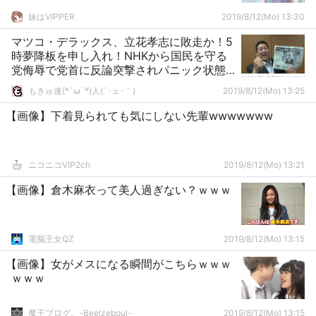
妹はVIPPER
2019/8/12(Mo) 13:30
マツコ・デラックス、立花孝志に敗走か！5
時夢降板を申し入れ！NHKから国民を守る
党侮辱で党首に反論突撃されパニック状態
に！番組画像あり
もきゅ速(*´ω`*)人(´･ェ･｀)
2019/8/12(Mo) 13:25
【画像】下着見られても気にしない先輩wwwwwww
ニコニコVIP2ch
2019/8/12(Mo) 13:21
【画像】倉木麻衣って美人過ぎない？ｗｗｗ
電脳王女QZ
2019/8/12(Mo) 13:15
【画像】女がメスになる瞬間がこちらｗｗｗ
ｗｗｗ
魔王ブログ。-Beelzeboul-
2019/8/12(Mo) 13:15