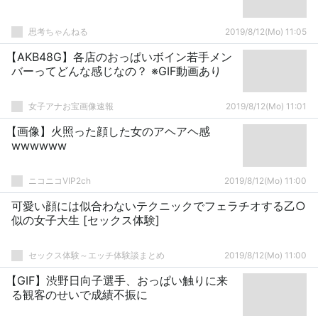
思考ちゃんねる
2019/8/12(Mo) 11:05
【AKB48G】各店のおっぱいボイン若手メン
バーってどんな感じなの？ ※GIF動画あり
女子アナお宝画像速報
2019/8/12(Mo) 11:01
【画像】火照った顔した女のアヘアヘ感
wwwwww
ニコニコVIP2ch
2019/8/12(Mo) 11:00
可愛い顔には似合わないテクニックでフェラチオする乙○
似の女子大生 [セックス体験]
セックス体験～エッチ体験談まとめ
2019/8/12(Mo) 11:00
【GIF】渋野日向子選手、おっぱい触りに来
る観客のせいで成績不振に