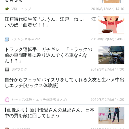
ｗｗｗｗ
V速ニュップ
2019/8/12(Mo) 14:10
江戸時代転生僕「ふうん、江戸、ね…」 江
戸の奴「曲者だ！！」
Zチャンネル＠VIP
2019/8/12(Mo) 14:08
トラック運転手、ガチギレ 「トラックの
前の車間距離に割り込んでくる車なんな
ん！？」
BIPブログ
2019/8/12(Mo) 14:00
自分からフェラやパイズリをしてくれる女友と生ハメ中出
しエッチ[セックス体験談]
セックス体験～エッチ体験談まとめ
2019/8/12(Mo) 14:00
【画像あり】新川優愛さんの旦那さん、日本
中の男を敵に回してしまう