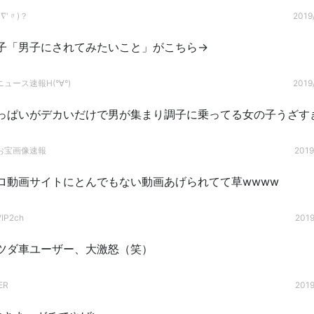
∇'〃)？
2019/
子「男子にされてみたいこと」がこちら→
ュース速報H(°∀°)
2019/
っぱいがデカいだけで男が集まり調子に乗ってる女の子うざす
お宝画像速報
2019
ロ動画サイトにとんでもない動画あげられてて草wwww
P2ch
2019
ツダ車ユーザー、大激怒（笑）
ER
2019