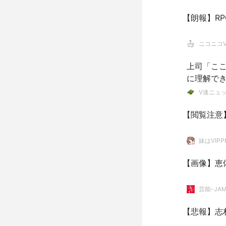
【朗報】R
ニコニコVI
上司「こ
に理解でき
V速ニュ
【閲覧注意
妹はVIPP
【画像】恵
芸能-JAM
【悲報】志