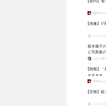
【疑問】電
思考ちゃ
【画像】V
ニコニコVI
新木優子
と写真集
もきゅ速(*
【朗報】「
ｗｗｗｗ
思考ちゃ
【悲報】碇
ニコニコVI