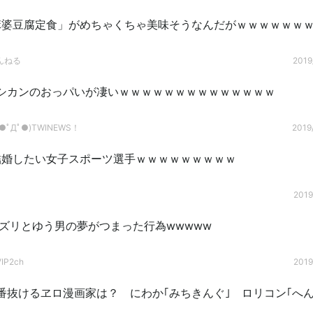
麻婆豆腐定食」がめちゃくちゃ美味そうなんだがｗｗｗｗｗｗ
んねる
2019
シカンのおっパいが凄いｗｗｗｗｗｗｗｗｗｗｗｗｗｗ
ﾟДﾟ●)TWINEWS！
2019/
結婚したい女子スポーツ選手ｗｗｗｗｗｗｗｗｗ
2019
パイズリとゆう男の夢がつまった行為wwwww
P2ch
2019
番抜けるヱロ漫画家は？ にわか｢みちきんぐ｣ ロリコン｢へん