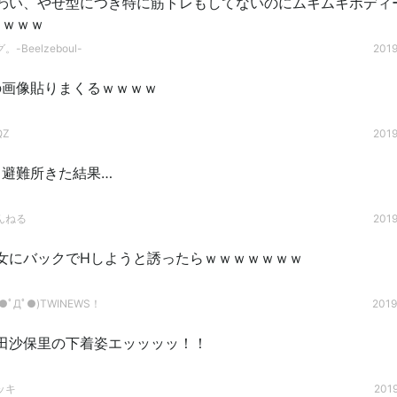
わい、やせ型につき特に筋トレもしてないのにムキムキボディ
うｗｗｗ
-Beelzeboul-
2019
の画像貼りまくるｗｗｗｗ
QZ
2019
ら避難所きた結果…
んねる
2019
女にバックでHしようと誘ったらｗｗｗｗｗｗｗ
ﾟДﾟ●)TWINEWS！
2019
田沙保里の下着姿エッッッッ！！
ッキ
2019