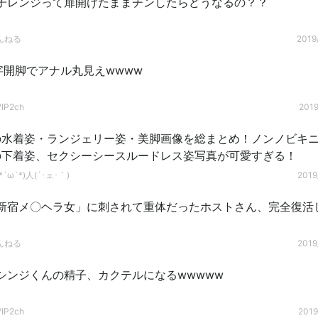
子レンジって扉開けたままチンしたらどうなるの？？
んねる
2019/
字開脚でアナル丸見えwwww
P2ch
2019
の水着姿・ランジェリー姿・美脚画像を総まとめ！ノンノビキ
の下着姿、セクシーシースルードレス姿写真が可愛すぎる！
´ω`*)人(´･ェ･｀)
2019
新宿メ〇ヘラ女」に刺されて重体だったホストさん、完全復活
んねる
2019
シンジくんの精子、カクテルになるwwwww
P2ch
2019