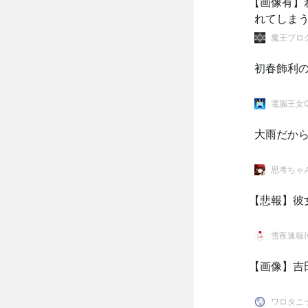
【画像有】
れてしま
魔王ブログ。
初春飾利
電脳王女
大雨だか
思考ちゃ
【悲報】彼
雪夜速報(●
【画像】吉
ワロタニ