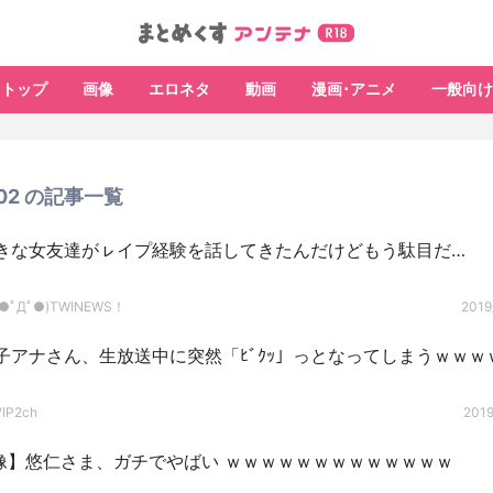
トップ
画像
エロネタ
動画
漫画･アニメ
一般向け
7/02 の記事一覧
きな女友達がㇾイプ経験を話してきたんだけどもう駄目だ…
ﾟДﾟ●)TWINEWS！
2019
子アナさん、生放送中に突然「ﾋﾞｸｯ」っとなってしまうｗｗｗ
P2ch
2019
 画像】悠仁さま、ガチでやばい ｗｗｗｗｗｗｗｗｗｗｗｗｗ