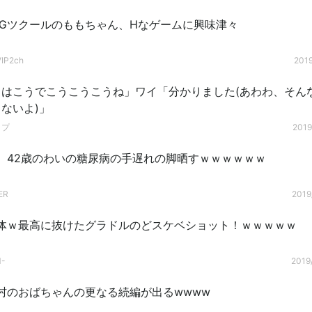
PGツクールのももちゃん、Hなゲームに興味津々
P2ch
2019
こはこうでこうこうこうね」ワイ「分かりました(あわわ、そん
ないよ)」
ップ
2019
】42歳のわいの糖尿病の手遅れの脚晒すｗｗｗｗｗｗ
ER
2019
体ｗ最高に抜けたグラドルのどスケベショット！ｗｗｗｗｗ
-
2019/
村のおばちゃんの更なる続編が出るwwww