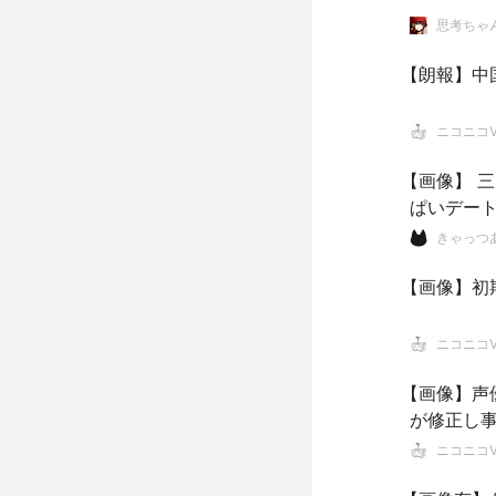
思考ちゃ
【朗報】中
ニコニコVI
【画像】 
ぱいデー
きゃっつ
【画像】初
ニコニコVI
【画像】声
が修正し
ニコニコVI