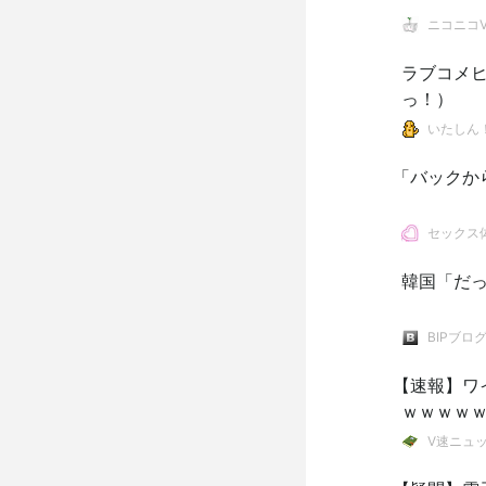
ニコニコVI
ラブコメヒ
っ！）
いたしん
「バックか
セックス
韓国「だっ
BIPブロ
【速報】ワ
ｗｗｗｗ
V速ニュ