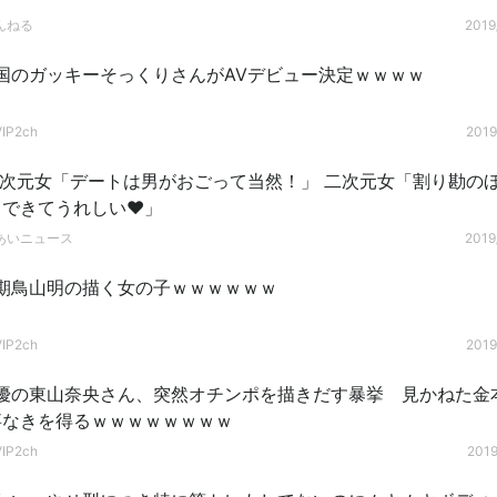
んねる
2019
国のガッキーそっくりさんがAVデビュー決定ｗｗｗｗ
P2ch
2019
三次元女「デートは男がおごって当然！」 二次元女「割り勘の
トできてうれしい♥」
あいニュース
2019
期鳥山明の描く女の子ｗｗｗｗｗｗ
P2ch
2019
優の東山奈央さん、突然オチンポを描きだす暴挙 見かねた金
事なきを得るｗｗｗｗｗｗｗｗ
P2ch
2019