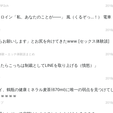
P2ch
2019/
ロイン「私、あなたのことが――」 風（くるぞっ…！） 電車
！
2019/
らお願いします」とお尻を向けてきたwww [セックス体験談]
体験～エッチ体験談まとめ
2019/
たらこっちは制裁としてLINEを取り上げる（憤怒）」
グ
2019/
イ、鶴瓶の健康ミネラル麦茶(670ml)に唯一の弱点を見つけて
ｗｗｗｗｗ
ップ
2019/