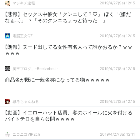
マジキチ速報
2019/4/27(Sa) 12:15
【悲報】セックス中彼女「クンニして？♡」 ぼく「(嫌だ
なぁ…)」 ？「そのクンニちょっと待った！」
電脳王女QZ
2019/4/27(Sa) 12:15
【朗報】ヌード出してる女性有名人って誰かおるか？ｗｗ
ｗｗｗ
魔王ブログ。-Beelzeboul-
2019/4/27(Sa) 12:15
商品名が既に一般名称になってる物ｗｗｗｗｗ
思考ちゃんねる
2019/4/27(Sa) 12:15
【動画】イエローハット店員、客のホイールに火を付ける
バイトテロを自ら公開ｗｗｗｗ
ニコニコVIP2ch
2019/4/27(Sa) 12:11