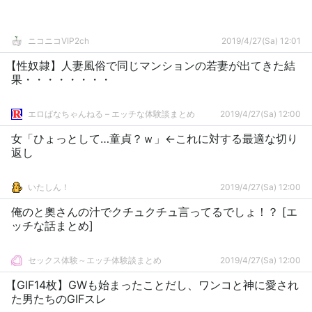
ニコニコVIP2ch
2019/4/27(Sa) 12:01
【性奴隷】人妻風俗で同じマンションの若妻が出てきた結
果・・・・・・・・
エロばなちゃんねる – エッチな体験談まとめ
2019/4/27(Sa) 12:00
女「ひょっとして…童貞？ｗ」←これに対する最適な切り
返し
いたしん！
2019/4/27(Sa) 12:00
俺のと奧さんの汁でクチュクチュ言ってるでしょ！？ [エ
ッチな話まとめ]
セックス体験～エッチ体験談まとめ
2019/4/27(Sa) 12:00
【GIF14枚】GWも始まったことだし、ワンコと神に愛され
た男たちのGIFスレ