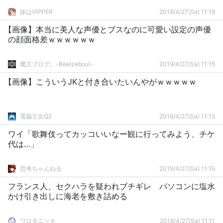
妹はVIPPER
2019/4/27(Sa) 11:19
【画像】本当に美人な声優とブスなのに可愛い設定の声優
の顔面格差ｗｗｗｗｗｗ
魔王ブログ。-Beelzeboul-
2019/4/27(Sa) 11:15
【画像】こういうJKと付き合いたいんやがｗｗｗｗｗ
電脳王女QZ
2019/4/27(Sa) 11:15
ワイ「歌舞伎ってカッコいいなー観に行ってみよう、チケ
代は…」
思考ちゃんねる
2019/4/27(Sa) 11:15
フランス人、セクハラを疑われブチギレ パソコンに塩水
かけ引き出しに海老を敷き詰める
ワロタニッキ
2019/4/27(Sa) 11:11