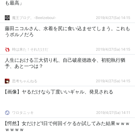
も最高」
魔王ブログ。-Beelzeboul-
2019/4/27(Sa) 14:15
藤田ニコルさん、水着を尻に食い込ませてしまう。これも
うポルノだろ
時は来た！それだけだ
2019/4/27(Sa) 14:15
人生における三大切り札、自己破産徳政令、初犯執行猶
予、あと一つは？
思考ちゃんねる
2019/4/27(Sa) 14:15
【画像】ヤるだけなら丁度いいギャル、発見される
ワロタニッキ
2019/4/27(Sa) 14:11
【愕然】女だけど1日で何回イケるか試してみた結果ｗｗｗ
ｗｗｗｗ