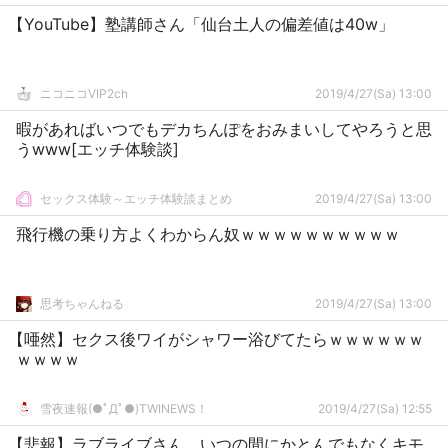
【YouTube】塾講師さん「仙台土人の偏差値は40w」
ニコニコVIP2ch
2019/4/27(Sa) 13:00
暇があればいつでもデカちんぽをおみまいしてやろうと思
うwww[エッチ体験談]
セックス体験～エッチ体験談まとめ
2019/4/27(Sa) 13:00
飛行機の乗り方よくわからん奴ｗｗｗｗｗｗｗｗｗｗ
思考ちゃんねる
2019/4/27(Sa) 13:00
【唖然】セクス後ワイがシャワー浴びてたらｗｗｗｗｗｗ
ｗｗｗｗ
雪夜速報(●ﾟДﾟ●)TWINEWS！
2019/4/27(Sa) 12:55
【悲報】ラブライブさん、いつの間にかとんでもなくキモ