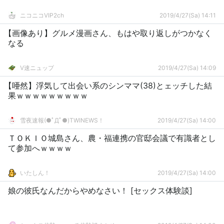
ニコニコVIP2ch
2019/4/27(Sa) 14:11
【画像あり】グルメ漫画さん、もはや取り返しがつかなく
なる
V速ニュップ
2019/4/27(Sa) 14:09
【唖然】浮気して出会い系のシンママ(38)とェッチした結
果ｗｗｗｗｗｗｗｗｗ
雪夜速報(●ﾟДﾟ●)TWINEWS！
2019/4/27(Sa) 14:00
ＴＯＫＩＯ城島さん、農・福連携の官邸会議で有識者とし
て参加へｗｗｗｗ
いたしん！
2019/4/27(Sa) 14:00
娘の彼氏なんだからやめなさい！ [セックス体験談]