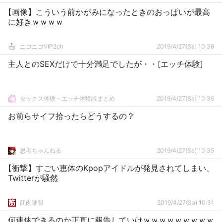
【画像】こういう前かがみになったときのおっぱいが最高
に好きｗｗｗｗ
ニコニコVIP2ch
2019/4/27(Sa) 10:36
主人とのSEXだけで十分満足でしたが・・[エッチ体験]
セックス体験～エッチ体験談まとめ
2019/4/27(Sa) 10:36
お前らサイフ拾ったらどうするの？
思考ちゃんねる
2019/4/27(Sa) 10:35
【衝撃】すごい恵体のKpopアイドルが発見されてしまい、
Twitterが騒然
筋肉速報
2019/4/27(Sa) 10:31
何連休できるのか正直に報告していけｗｗｗｗｗｗｗｗｗ