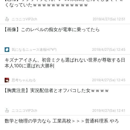
くなっていたｗｗｗｗｗｗｗｗｗｗｗｗ
ニコニコVIP2ch
2019/4/27(Sa) 12:51
【画像】このレベルの痴女が電車に乗ってたら
気になるニュース速報H(°∀°)
2019/4/27(Sa) 12:45
キズナアイさん、初音ミクも選ばれない世界が尊敬する日
本人100に選ばれ大勝利
思考ちゃんねる
2019/4/27(Sa) 12:45
【胸糞注意】実況配信者とオフパコした女ｗｗｗｗ
ニコニコVIP2ch
2019/4/27(Sa) 12:41
数学と物理の学力なら 工業高校＞＞＞普通科理系 やろ