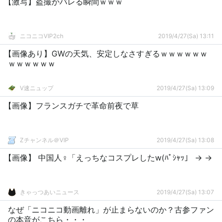
【激写】盗撮がバレる瞬間ｗｗｗ
ニコニコVIP2ch
2019/4/27(Sa) 13:11
【画像あり】GWの天気、安定しなさすぎるｗｗｗｗｗｗ
ｗｗｗｗｗｗ
V速ニュップ
2019/4/27(Sa) 13:09
【画像】フランスガチで革命前夜で草
Zチャンネル＠VIP
2019/4/27(Sa) 13:08
【画像】 中国人♀「えっちなコスプレしたw(ﾊﾟｼｬｯ」 → →
きゃっつあいニュース
2019/4/27(Sa) 13:07
なぜ「ニコニコ動画離れ」が止まらないのか？古参ファン
の本音がこちら・・・