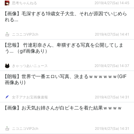
思考ちゃんねる
2019/4/27(Sa) 14:45
【画像】毛深すぎる19歳女子大生、それが原因でいじめら
れる…
ニコニコVIP2ch
2019/4/27(Sa) 14:41
【悲報】 竹達彩奈さん、卑猥すぎる写真を公開してしま
う… （gif画像あり）
きゃっつあいニュース
2019/4/27(Sa) 14:37
【朗報】世界で一番エロい写真、決まるｗｗｗｗｗｗ(GIF
画像あり)
女子アナお宝画像速報
2019/4/27(Sa) 14:31
【画像】お天気お姉さんが白ビキ二を着た結果ｗｗｗｗ
ニコニコVIP2ch
2019/4/27(Sa) 14:31