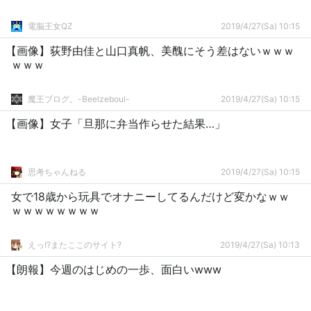
電脳王女QZ
2019/4/27(Sa) 10:15
【画像】荻野由佳と山口真帆、美醜にそう差はないｗｗｗ
ｗｗｗ
魔王ブログ。-Beelzeboul-
2019/4/27(Sa) 10:15
【画像】女子「旦那に弁当作らせた結果…」
思考ちゃんねる
2019/4/27(Sa) 10:15
女で18歳から玩具でオナニーしてるんだけど変かなｗｗ
ｗｗｗｗｗｗｗｗ
えっ!?またここのサイト?
2019/4/27(Sa) 10:13
【朗報】今週のはじめの一歩、面白いwww