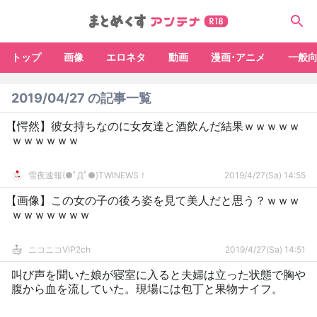
トップ
画像
エロネタ
動画
漫画･アニメ
一般
2019/04/27 の記事一覧
【愕然】彼女持ちなのに女友達と酒飲んだ結果ｗｗｗｗｗ
ｗｗｗｗｗｗ
雪夜速報(●ﾟДﾟ●)TWINEWS！
2019/4/27(Sa) 14:55
【画像】この女の子の後ろ姿を見て美人だと思う？ｗｗｗ
ｗｗｗｗｗｗｗ
ニコニコVIP2ch
2019/4/27(Sa) 14:51
叫び声を聞いた娘が寝室に入ると夫婦は立った状態で胸や
腹から血を流していた。現場には包丁と果物ナイフ。