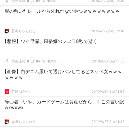
雪夜速報(●ﾟДﾟ●)TWINEWS！
2019/4/27(Sa) 12:00
親の敷いたレールから外れれないやつｗｗｗｗｗｗｗｗ
思考ちゃんねる
2019/4/27(Sa) 12:00
【悲報】ワイ早漏、風俗嬢のフヱラ8秒で逝く
雪夜速報(●ﾟДﾟ●)TWINEWS！
2019/4/27(Sa) 11:55
【画像】白デニム履いて透けパンしてるどスケベ女ｗｗｗ
ｗｗｗｗ
芸能-JAM-
2019/4/27(Sa) 11:54
障〇者「いや、カードゲームは資産だから」←この言い訳
wxwxwx
思考ちゃんねる
2019/4/27(Sa) 11:45