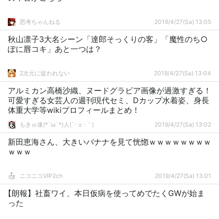
思考ちゃんねる
2019/4/27(Sa) 13:05
秋山凛子3大名シーン「達郎そっくりの客」「魔性のち○
ぽに唇コキ」あと一つは？
2次元に捉われない
2019/4/27(Sa) 13:04
アルミカン高橋沙織、ヌードグラビア画像が過激すぎる！
可愛すぎる女芸人の週刊現代セミ、Dカップ水着姿、身長
体重大学等wikiプロフィールまとめ！
もきゅ速(*´ω`*)人(´･ェ･｀)
2019/4/27(Sa) 13:02
新田恵海さん、大きいバナナを見て恍惚ｗｗｗｗｗｗｗｗ
ｗｗｗ
ニコニコVIP2ch
2019/4/27(Sa) 13:01
【朗報】社畜ワイ、本日仮病を使ってめでたくGWが始ま
った