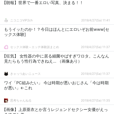
【朗報】世界で一番エロい写真、決まる！！
ニコニコVIP2ch
2019/4/27(Sa) 11:41
もうイッたのか！？今日はほんとにエロいぞお前www[セ
ックス体験]
セックス体験～エッチ体験談まとめ
2019/4/27(Sa) 11:37
【狂気】 女性器の中に居る細菌やばすぎワロタ。こんなん
見たらもう性行為できねえ… （画像あり）
きゃっつあいニュース
2019/4/27(Sa) 11:37
ワイ「PC組みたい」 今は時期が悪いおじさん「今は時期
が悪い」←これ
思考ちゃんねる
2019/4/27(Sa) 11:35
【画像】上原亜衣とか言うレジェンドセクシー女優がえっ