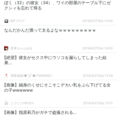
ぼく（32）の彼女（34）、ワイの部屋のテーブル下にゼ
クシィを忘れて帰る
BIPブログ
2019/4/27(Sa) 14:00
なんだかんだ酒って太るよなｗｗｗｗｗｗｗｗｗ
思考ちゃんねる
2019/4/27(Sa) 14:00
【絶望】彼女がセクス中にウソコを漏らしてしまった結
果…
雪夜速報(●ﾟДﾟ●)TWINEWS！
2019/4/27(Sa) 13:55
【画像】細身のくせにそこそこデカい乳をぶら下げてる女
の子wwwwww
ニコニコVIP2ch
2019/4/27(Sa) 13:51
【画像】指原莉乃がガチで盗撮される…