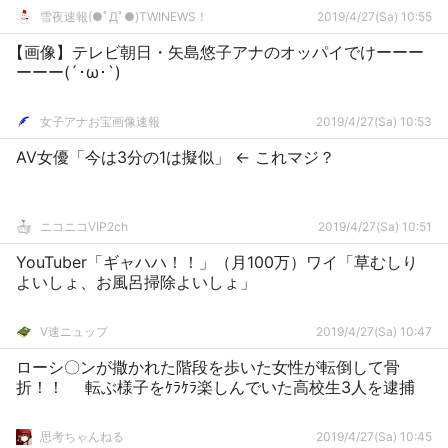
雪夜速報(●ﾟДﾟ●)TWINEWS！
2019/4/27(Sa) 10:55
【画像】テレビ朝日・矢島悠子アナのオッパイでけーーー
ーーー(´･ω･`)
女子アナお宝画像速報
2019/4/27(Sa) 10:53
AV女優「今は3分の1は擬似」 ← これマジ？
ニコニコVIP2ch
2019/4/27(Sa) 10:51
YouTuber「ギャハハ！！」（月100万）ワイ「草むしり
よいしょ、お風呂掃除よいしょ」
V速ニュップ
2019/4/27(Sa) 10:47
ローシ〇ンが撒かれた階段を歩いた女性が転倒して骨
折！！ 転ぶ様子をｹﾗｹﾗ楽しんでいた高校生3人を逮捕
思考ちゃんねる
2019/4/27(Sa) 10:45