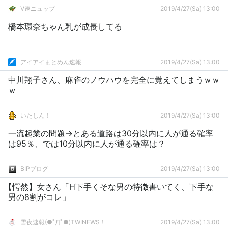
V速ニュップ
2019/4/27(Sa) 13:00
橋本環奈ちゃん乳が成長してる
アイアイまとめん速報
2019/4/27(Sa) 13:00
中川翔子さん、麻雀のノウハウを完全に覚えてしまうｗｗ
ｗ
いたしん！
2019/4/27(Sa) 13:00
一流起業の問題→とある道路は30分以内に人が通る確率
は95％、では10分以内に人が通る確率は？
BIPブログ
2019/4/27(Sa) 13:00
【愕然】女さん「H下手くそな男の特徴書いてく、下手な
男の8割がコレ」
雪夜速報(●ﾟДﾟ●)TWINEWS！
2019/4/27(Sa) 13:00