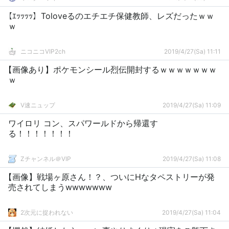
【ｴｯｯｯｯ】Toloveるのエチエチ保健教師、レズだったｗｗ
ｗ
ニコニコVIP2ch
2019/4/27(Sa) 11:11
【画像あり】ポケモンシール烈伝開封するｗｗｗｗｗｗｗ
ｗ
V速ニュップ
2019/4/27(Sa) 11:09
ワイロリ コン、スパワールドから帰還す
る！！！！！！！
Zチャンネル＠VIP
2019/4/27(Sa) 11:08
【画像】戦場ヶ原さん！？、ついにHなタペストリーが発
売されてしまうwwwwwww
2次元に捉われない
2019/4/27(Sa) 11:04