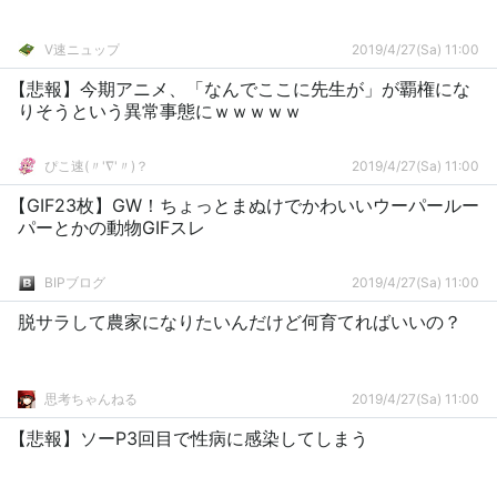
V速ニュップ
2019/4/27(Sa) 11:00
【悲報】今期アニメ、「なんでここに先生が」が覇権にな
りそうという異常事態にｗｗｗｗｗ
ぴこ速(〃'∇'〃)？
2019/4/27(Sa) 11:00
【GIF23枚】GW！ちょっとまぬけでかわいいウーパールー
パーとかの動物GIFスレ
BIPブログ
2019/4/27(Sa) 11:00
脱サラして農家になりたいんだけど何育てればいいの？
思考ちゃんねる
2019/4/27(Sa) 11:00
【悲報】ソーP3回目で性病に感染してしまう