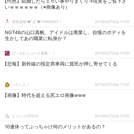
【愕然】結婚したらェㇿい事やりまくり→現実をご覧下さ
いｗｗｗｗｗｗ（※画像あり）
雪夜速報(●ﾟДﾟ●)TWINEWS！
2019/4/27(Sa) 11:00
NGT48の山口真帆、アイドルは廃業し、自慢のボディを
生かしてあの職業に転身か？
げ～せわニュース速報！！
2019/4/27(Sa) 11:00
【悲報】新幹線の指定席車両に貧民が押し寄せてくる
いたしん！
2019/4/27(Sa) 11:00
【画像】時代を超える尻エロ画像www
ニコニコVIP2ch
2019/4/27(Sa) 11:00
10連休ってぶっちゃけ何のメリットがあるの？