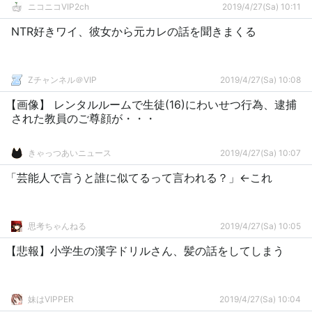
ニコニコVIP2ch
2019/4/27(Sa) 10:11
NTR好きワイ、彼女から元カレの話を聞きまくる
Zチャンネル＠VIP
2019/4/27(Sa) 10:08
【画像】 レンタルルームで生徒(16)にわいせつ行為、逮捕
された教員のご尊顔が・・・
きゃっつあいニュース
2019/4/27(Sa) 10:07
「芸能人で言うと誰に似てるって言われる？」←これ
思考ちゃんねる
2019/4/27(Sa) 10:05
【悲報】小学生の漢字ドリルさん、髪の話をしてしまう
妹はVIPPER
2019/4/27(Sa) 10:04