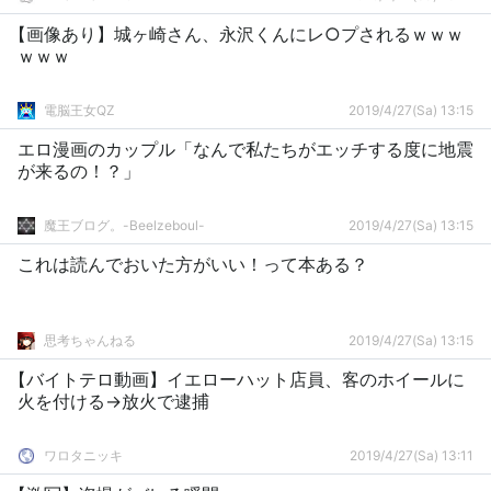
【画像あり】城ヶ崎さん、永沢くんにレ○プされるｗｗｗ
ｗｗｗ
電脳王女QZ
2019/4/27(Sa) 13:15
エロ漫画のカップル「なんで私たちがエッチする度に地震
が来るの！？」
魔王ブログ。-Beelzeboul-
2019/4/27(Sa) 13:15
これは読んでおいた方がいい！って本ある？
思考ちゃんねる
2019/4/27(Sa) 13:15
【バイトテロ動画】イエローハット店員、客のホイールに
火を付ける→放火で逮捕
ワロタニッキ
2019/4/27(Sa) 13:11