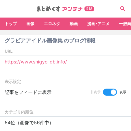
トップ
画像
エロネタ
動画
漫画･アニメ
一般
グラビアアイドル画像集 のブログ情報
URL
https://www.shigyo-db.info/
表示設定
記事をフィードに表示
非表示
表示
カテゴリ内順位
54位（画像で56件中）