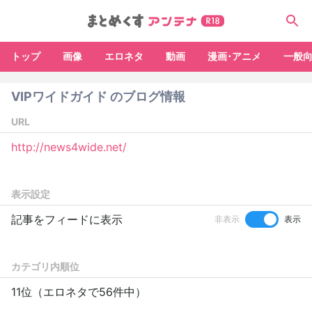
トップ
画像
エロネタ
動画
漫画･アニメ
一般
VIPワイドガイド のブログ情報
URL
http://news4wide.net/
表示設定
記事をフィードに表示
非表示
表示
カテゴリ内順位
11位（エロネタで56件中）