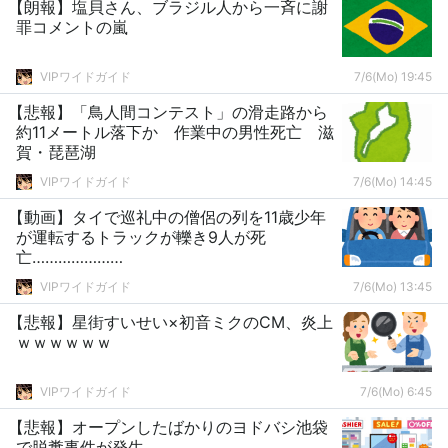
【朗報】塩貝さん、ブラジル人から一斉に謝
罪コメントの嵐
VIPワイドガイド
7/6(Mo) 19:45
【悲報】「鳥人間コンテスト」の滑走路から
約11メートル落下か 作業中の男性死亡 滋
賀・琵琶湖
VIPワイドガイド
7/6(Mo) 14:45
【動画】タイで巡礼中の僧侶の列を11歳少年
が運転するトラックが轢き9人が死
亡…………………
VIPワイドガイド
7/6(Mo) 13:45
【悲報】星街すいせい×初音ミクのCM、炎上
ｗｗｗｗｗｗ
VIPワイドガイド
7/6(Mo) 6:45
【悲報】オープンしたばかりのヨドバシ池袋
で脱糞事件が発生