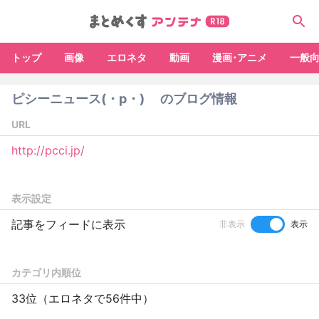
トップ
画像
エロネタ
動画
漫画･アニメ
一般
ピシーニュース(・p・)ゞ のブログ情報
URL
http://pcci.jp/
表示設定
記事をフィードに表示
非表示
表示
カテゴリ内順位
33位（エロネタで56件中）