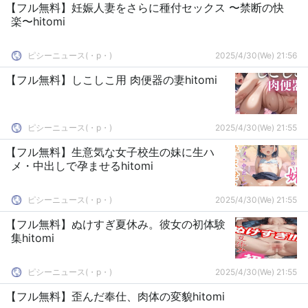
【フル無料】妊娠人妻をさらに種付セックス 〜禁断の快
楽〜hitomi
ピシーニュース(・p・)ゞ
2025/4/30(We) 21:56
【フル無料】しこしこ用 肉便器の妻hitomi
ピシーニュース(・p・)ゞ
2025/4/30(We) 21:55
【フル無料】生意気な女子校生の妹に生ハ
メ・中出しで孕ませるhitomi
ピシーニュース(・p・)ゞ
2025/4/30(We) 21:55
【フル無料】ぬけすぎ夏休み。彼女の初体験
集hitomi
ピシーニュース(・p・)ゞ
2025/4/30(We) 21:55
【フル無料】歪んだ奉仕、肉体の変貌hitomi