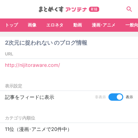
トップ
画像
エロネタ
動画
漫画･アニメ
一般
2次元に捉われない のブログ情報
URL
http://nijitoraware.com/
表示設定
記事をフィードに表示
非表示
表示
カテゴリ内順位
11位（漫画･アニメで20件中）