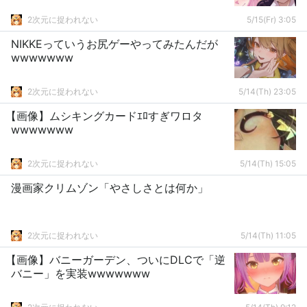
2次元に捉われない
5/15(Fr) 3:05
NIKKEっていうお尻ゲーやってみたんだが
wwwwwww
2次元に捉われない
5/14(Th) 23:05
【画像】ムシキングカードｴﾛすぎワロタ
wwwwwww
2次元に捉われない
5/14(Th) 15:05
漫画家クリムゾン「やさしさとは何か」
2次元に捉われない
5/14(Th) 11:05
【画像】バニーガーデン、ついにDLCで「逆
バニー」を実装wwwwwww