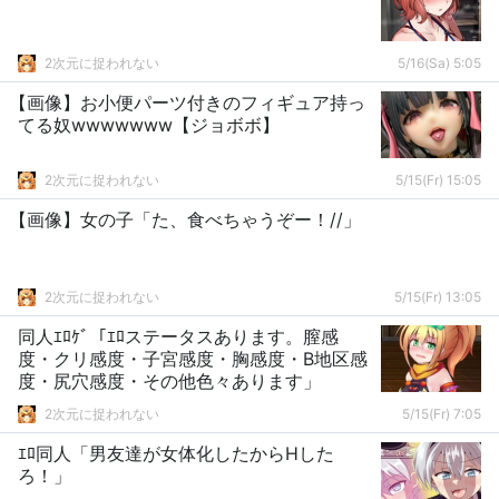
2次元に捉われない
5/16(Sa) 5:05
【画像】お小便パーツ付きのフィギュア持っ
てる奴wwwwwww【ジョボボ】
2次元に捉われない
5/15(Fr) 15:05
【画像】女の子「た、食べちゃうぞー！//」
2次元に捉われない
5/15(Fr) 13:05
同人ｴﾛｹﾞ「ｴﾛステータスあります。膣感
度・クリ感度・子宮感度・胸感度・B地区感
度・尻穴感度・その他色々あります」
2次元に捉われない
5/15(Fr) 7:05
ｴﾛ同人「男友達が女体化したからHした
ろ！」