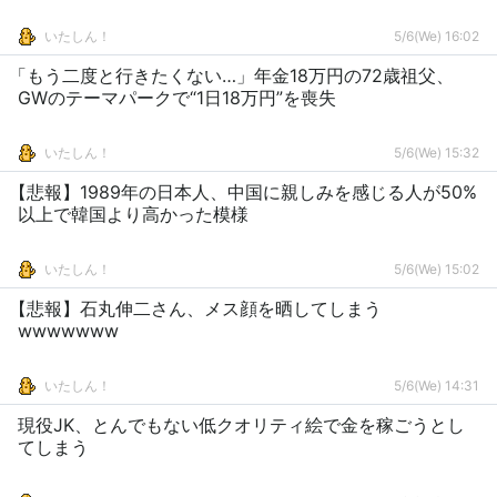
いたしん！
5/6(We) 16:02
「もう二度と行きたくない…」年金18万円の72歳祖父、
GWのテーマパークで“1日18万円”を喪失
いたしん！
5/6(We) 15:32
【悲報】1989年の日本人、中国に親しみを感じる人が50%
以上で韓国より高かった模様
いたしん！
5/6(We) 15:02
【悲報】石丸伸二さん、メス顔を晒してしまう
wwwwwww
いたしん！
5/6(We) 14:31
現役JK、とんでもない低クオリティ絵で金を稼ごうとし
てしまう