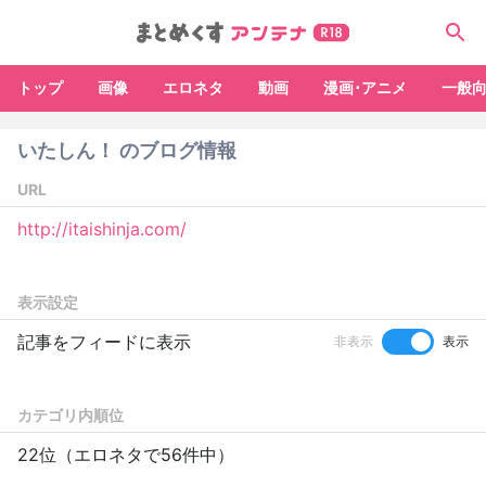
トップ
画像
エロネタ
動画
漫画･アニメ
一般
いたしん！ のブログ情報
URL
http://itaishinja.com/
表示設定
記事をフィードに表示
非表示
表示
カテゴリ内順位
22位（エロネタで56件中）