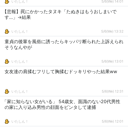
いたしん！
5/6(We) 14:01
【悲報】罠にかかったタヌキ「たぬきはもうおしまいで
す…」→結果
いたしん！
5/6(We) 13:32
童貞の後輩を風俗に誘ったらキッパリ断られた上訴えられ
そうなんやが
いたしん！
5/6(We) 13:01
女友達の肩揉むフリして胸揉むドッキリやった結果ww
いたしん！
5/6(We) 12:31
「家に知らない女がいる」 54歳女、面識のない20代男性
の家に入り込み男性の顔面をビンタして逮捕
いたしん！
5/6(We) 12:01