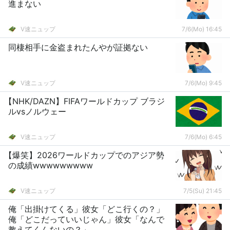
進まない
V速ニュップ
7/6(Mo) 16:45
同棲相手に金盗まれたんやが証拠ない
V速ニュップ
7/6(Mo) 9:45
【NHK/DAZN】FIFAワールドカップ ブラジ
ルvsノルウェー
V速ニュップ
7/6(Mo) 6:45
【爆笑】2026ワールドカップでのアジア勢
の成績wwwwwwwww
V速ニュップ
7/5(Su) 21:45
俺「出掛けてくる」彼女「どこ行くの？」
俺「どこだっていいじゃん」彼女「なんで
教えてくんないの？」