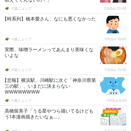
V速ニュップ
7/5(Su) 20:45
【時系列】橋本愛さん、なにも悪くなかった
V速ニュップ
7/5(Su) 16:45
実際、味噌ラーメンってあんまり美味くな
いよな
V速ニュップ
7/5(Su) 15:45
【悲報】横浜駅、川崎駅に次ぐ「神奈川県第
三の駅」、いまだに決まらない
WWWWWWWW
V速ニュップ
7/5(Su) 6:45
高橋留美子「うる星やつら描いてるけども
う1本漫画描きたいなぁ…」