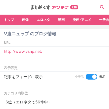
トップ
画像
エロネタ
動画
漫画･アニメ
一般
V速ニュップ のブログ情報
URL
http://www.vsnp.net/
表示設定
記事をフィードに表示
非表示
表示
カテゴリ内順位
16位（エロネタで56件中）