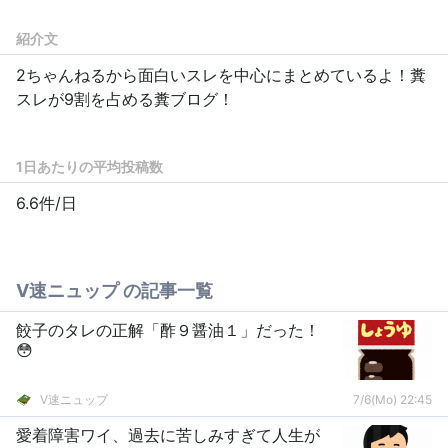
紹介文
2ちゃんねるから面白いスレを中心にまとめているよ！糞
スレが9割を占める糞ブログ！
1日あたりの平均投稿数
6.6件/日
V速ニュップ の記事一覧
餃子のタレの正解「酢９醤油１」だった！
😳
V速ニュップ
7/6(Mo) 22:45
愛着障害ワイ、過去に苦しみすぎて人生が