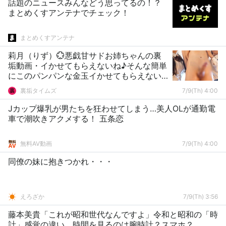
話題のニュースみんなどう思ってるの！？
まとめくすアンテナでチェック！
まとめくすアンテナ
莉月（りず）💮悪戯甘サドお姉ちゃんの裏
垢動画・イかせてもらえないね♪そんな簡単
にこのパンパンな金玉イかせてもらえない
よ🤍だめだよイかないで🌟出そう出そう、...
裏垢タイムズ
7/9(Th) 4:00
Jカップ爆乳が男たちを狂わせてしまう…美人OLが通勤電
車で潮吹きアクメする！ 五条恋
無料AV動画
7/9(Th) 4:00
同僚の妹に抱きつかれ・・・
えろざか
7/9(Th) 3:56
藤本美貴「これが昭和世代なんですよ」令和と昭和の「時
計」感覚の違い 時間を見るのは腕時計？スマホ？