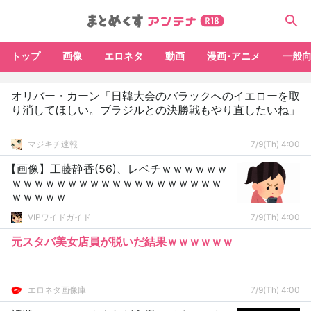
トップ
画像
エロネタ
動画
漫画･アニメ
一般
オリバー・カーン「日韓大会のバラックへのイエローを取
り消してほしい。ブラジルとの決勝戦もやり直したいね」
マジキチ速報
7/9(Th) 4:00
【画像】工藤静香(56)、レベチｗｗｗｗｗｗ
ｗｗｗｗｗｗｗｗｗｗｗｗｗｗｗｗｗｗｗ
ｗｗｗｗｗ
VIPワイドガイド
7/9(Th) 4:00
元スタバ美女店員が脱いだ結果ｗｗｗｗｗｗ
エロネタ画像庫
7/9(Th) 4:00