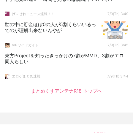
げ～せわニュース速報！！
7/9(Th) 3:49
世の中に貯金ほぼ0の人が5割くらいいるっ
てのが理解出来ないんやが
VIPワイドガイド
7/9(Th) 3:45
東方Projectを知ったきっかけの7割がMMD、3割がエロ
同人らしい
エロゲまとめ速報
7/9(Th) 3:44
まとめくすアンテナR18 トップへ