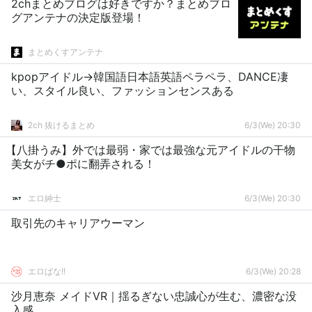
2chまとめブログは好きですか？まとめブロ
グアンテナの決定版登場！
まとめくすアンテナ
kpopアイドル→韓国語日本語英語ペラペラ、DANCE凄
い、スタイル良い、ファッションセンスある
2ch 抜けるまとめ
6/3(We) 20:30
【八掛うみ】外では最弱・家では最強な元アイドルの干物
美女がチ●ポに翻弄される！
エロ紳士
6/3(We) 20:30
取引先のキャリアウーマン
エロばな!!
6/3(We) 20:28
沙月恵奈 メイドVR｜揺るぎない忠誠心が生む、濃密な没
入感