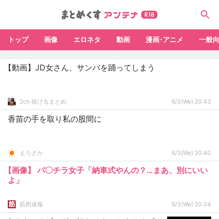
トップ
画像
エロネタ
動画
漫画･アニメ
一般
【動画】JD女さん、サンバを踊ってしまう
2ch 抜けるまとめ
6/3(We) 20:43
香苗の手を取り私の股間に
えろざか
6/3(We) 20:40
【画像】 パ〇チラ女子「納車式やんの？…まあ、別にいい
よ」
筋肉速報
6/3(We) 20:34