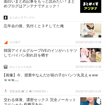
面白いまとめ記事をもっと読みたい！まと
めブログはアンテナでチェック！
まとめくすアンテナ
忘年会の後、気付くと３Ｐしてた俺
エロ地下
2025/12/12(Fr) 0:28
韓国アイドルグループIVEのイソがハミケツ
してパイパン割れ目を晒す
みんくちゃんねる
2025/12/12(Fr) 0:26
【画像】今、授業中なんだが前の子がパンツ丸見えｗww
ｗｗw.....
雪夜速報(●ﾟДﾟ●)TWINEWS！
2025/12/12(Fr) 0:25
交わる体液、濃密セックス 完全ノーカット
スペシャル 有栖花あか