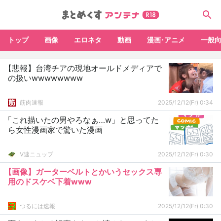
トップ
画像
エロネタ
動画
漫画･アニメ
一般
【悲報】台湾チアの現地オールドメディアで
の扱いwwwwwwww
筋肉速報
2025/12/12(Fr) 0:34
「これ描いたの男やろなぁ…w」と思ってた
ら女性漫画家で驚いた漫画
V速ニュップ
2025/12/12(Fr) 0:30
【画像】ガーターベルトとかいうセックス専
用のドスケベ下着www
つるには速報
2025/12/12(Fr) 0:30