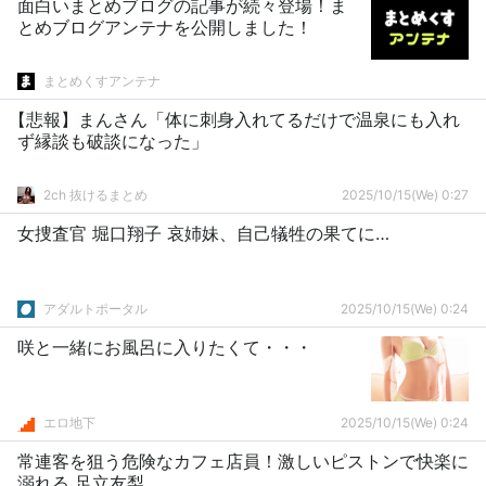
面白いまとめブログの記事が続々登場！ま
とめブログアンテナを公開しました！
まとめくすアンテナ
【悲報】まんさん「体に刺身入れてるだけで温泉にも入れ
ず縁談も破談になった」
2ch 抜けるまとめ
2025/10/15(We) 0:27
女捜査官 堀口翔子 哀姉妹、自己犠牲の果てに…
アダルトポータル
2025/10/15(We) 0:24
咲と一緒にお風呂に入りたくて・・・
エロ地下
2025/10/15(We) 0:24
常連客を狙う危険なカフェ店員！激しいピストンで快楽に
溺れる 足立友梨