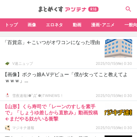
トップ
画像
エロネタ
動画
漫画･アニメ
一般
「百貨店」←こいつがオワコンになった理由
V速ニュップ
2025/10/15(We) 0:30
【画像】ボクっ娘A.Vデビュー「僕が女ってこと教えてよ
ｗｗｗ」...
雪夜速報(●ﾟДﾟ●)TWINEWS！
2025/10/15(We) 0:30
【山形】くら寿司で「レーンのすしを素手
で」「しょうゆ差しから直飲み」動画投稿
←まだやる奴がいる衝撃
マジキチ速報
2025/10/15(We) 0:30