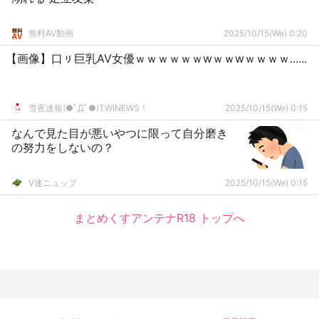
無料AV動画
2025/10/15(We) 0:20
【画像】口ㇼ巨乳AV女優ｗｗｗｗｗｗwｗｗwｗｗｗｗ......
雪夜速報(●ﾟДﾟ●)TWINEWS！
2025/10/15(We) 0:15
なんで見た目が悪いやつに限って自分磨き
の努力をしないの？
V速ニュップ
2025/10/15(We) 0:15
まとめくすアンテナR18 トップへ