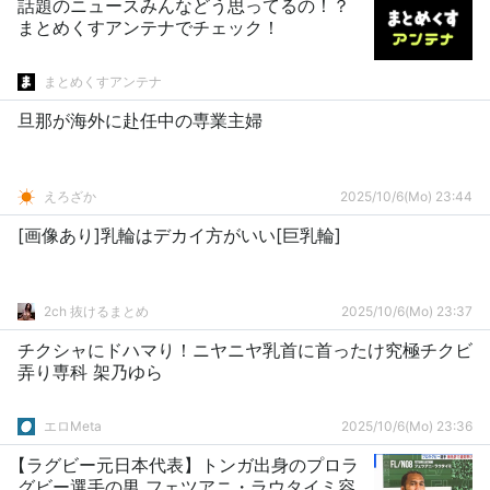
話題のニュースみんなどう思ってるの！？
まとめくすアンテナでチェック！
まとめくすアンテナ
旦那が海外に赴任中の専業主婦
えろざか
2025/10/6(Mo) 23:44
[画像あり]乳輪はデカイ方がいい[巨乳輪]
2ch 抜けるまとめ
2025/10/6(Mo) 23:37
チクシャにドハマり！ニヤニヤ乳首に首ったけ究極チクビ
弄り専科 架乃ゆら
エロMeta
2025/10/6(Mo) 23:36
【ラグビー元日本代表】トンガ出身のプロラ
グビー選手の男 フェツアニ・ラウタイミ容