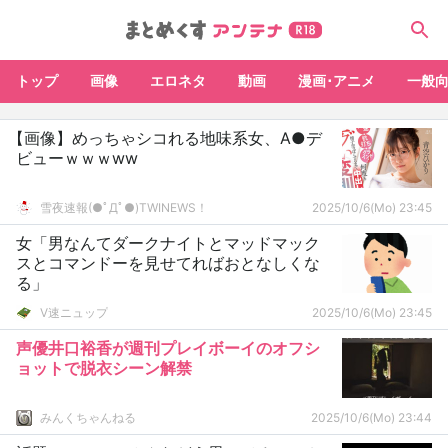
トップ
画像
エロネタ
動画
漫画･アニメ
一般
【画像】めっちゃシコれる地味系女、A●デ
ビューｗｗｗww
雪夜速報(●ﾟДﾟ●)TWINEWS！
2025/10/6(Mo) 23:45
女「男なんてダークナイトとマッドマック
スとコマンドーを見せてればおとなしくな
る」
V速ニュップ
2025/10/6(Mo) 23:45
声優井口裕香が週刊プレイボーイのオフシ
ョットで脱衣シーン解禁
みんくちゃんねる
2025/10/6(Mo) 23:44