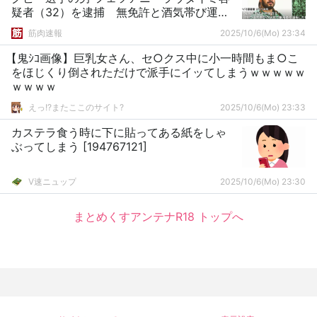
疑者（32）を逮捕 無免許と酒気帯び運転
で 日本代表歴も
筋肉速報
2025/10/6(Mo) 23:34
【鬼ｼｺ画像】巨乳女さん、セ○クス中に小一時間もま○こ
をほじくり倒されただけで派手にイッてしまうｗｗｗｗｗ
ｗｗｗｗ
えっ!?またここのサイト?
2025/10/6(Mo) 23:33
カステラ食う時に下に貼ってある紙をしゃ
ぶってしまう [194767121]
V速ニュップ
2025/10/6(Mo) 23:30
まとめくすアンテナR18 トップへ