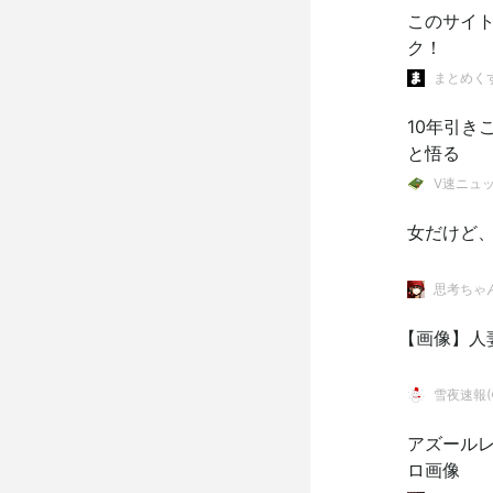
このサイ
ク！
まとめく
10年引き
と悟る
V速ニュ
女だけど
思考ちゃ
【画像】人妻
雪夜速報(●
アズールレ
ロ画像