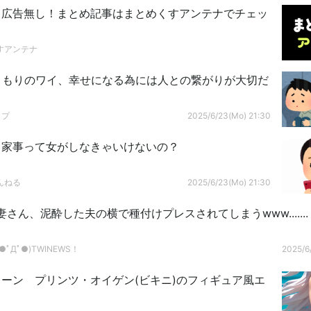
ト広告無し！まとめ記事はまとめくすアンテナでチェッ
すアンテナ
こもりのワイ、幸せになる為には人との繋がりが大切だ
ップ
2025/6/23(Mo) 21:30
、家事って女がしなきゃいけないの？
んねる
2025/6/23(Mo) 21:30
さん、泥酔した夫の横で種付けプレスされてしまうwww.......
ﾟДﾟ●)TWINEWS！
2025/6
ーン プリンツ・オイゲン(ビキニ)のフィギュア風エ