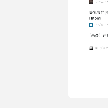
ファムド
爆乳専門お
Hitomi
アダルト
【画像】芹那
BIPブロ