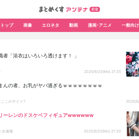
トップ
画像
エロネタ
動画
漫画･アニメ
一般向け
識者「浴衣はいろいろ透けます！ 」
！
2025/6/23(Mo) 21:35
まんの者、お乳がヤバ過ぎるｗｗｗｗｗｗｗｗ
たここのサイト?
2025/6
リーレンのドスケベフィギュアwwwwww
とめ速報
2025/6/23(Mo) 21:30