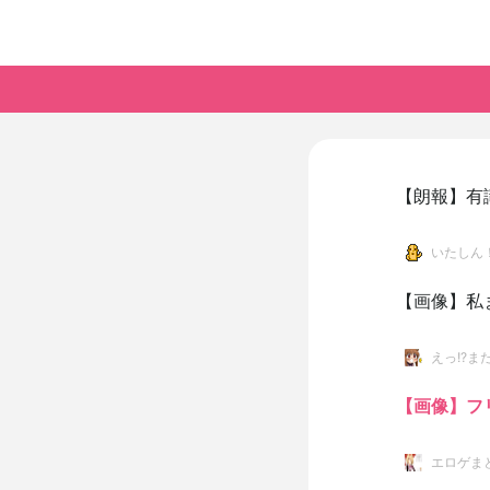
【朗報】有
いたしん
【画像】私
えっ!?ま
【画像】フ
エロゲま