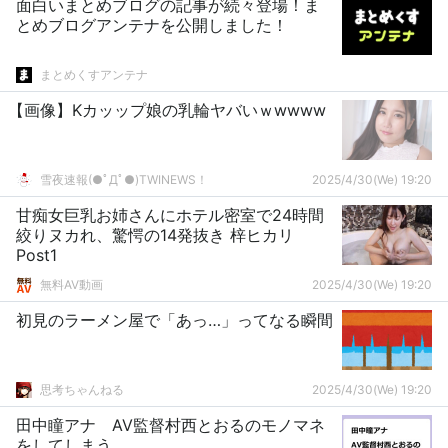
面白いまとめブログの記事が続々登場！ま
とめブログアンテナを公開しました！
まとめくすアンテナ
【画像】Kカッップ娘の乳輪ヤバいｗwwww
雪夜速報(●ﾟДﾟ●)TWINEWS！
2025/4/30(We) 19:20
甘痴女巨乳お姉さんにホテル密室で24時間
絞りヌカれ、驚愕の14発抜き 梓ヒカリ
Post1
無料AV動画
2025/4/30(We) 19:20
初見のラーメン屋で「あっ…」ってなる瞬間
思考ちゃんねる
2025/4/30(We) 19:20
田中瞳アナ AV監督村西とおるのモノマネ
をしてしまう