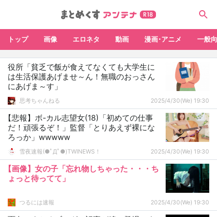
トップ
画像
エロネタ
動画
漫画･アニメ
一般
役所「貧乏で飯が食えてなくても大学生に
は生活保護あげませ～ん！無職のおっさん
にあげま～す」
思考ちゃんねる
2025/4/30(We) 19:30
【悲報】ボ-カル志望女(18)「初めての仕事
だ！頑張るぞ！」監督「とりあえず裸にな
ろっか」wwwww
雪夜速報(●ﾟДﾟ●)TWINEWS！
2025/4/30(We) 19:30
【画像】女の子「忘れ物しちゃった・・・ち
ょっと待ってて」
つるには速報
2025/4/30(We) 19:30