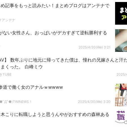
とめ記事をもっと読みたい！まとめブログはアンテナで
！
すアンテナ
がない女性さん、おっぱいがデカすぎて逆転勝利する
グ
2025/4/30(We) 3:21
AV】 数年ぶりに地元に帰ってきた僕は、憧れの兄嫁さんと汗
まくった。 白峰ミウ
きTUBE
2025/
参道で働く女のアナルｗwwww
ﾟДﾟ●)TWINEWS！
2025/4/30(We) 3:20
て木こりに転職しようと思うんやがおすすめの森林ある