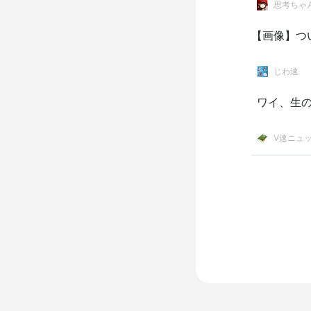
思考ちゃ
【画像】つ
じわ速
ワイ、生
V速ニュ