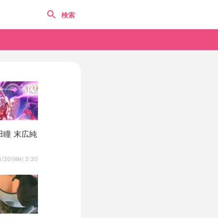
瞳 末広純
4/30(We) 3:30