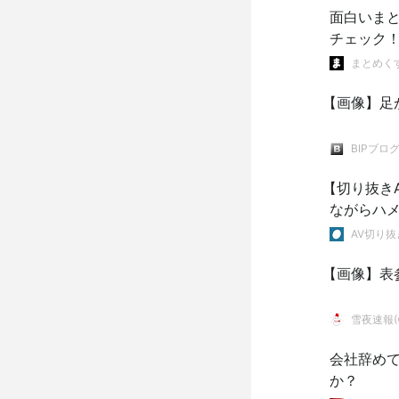
面白いま
チェック
まとめく
【画像】足
BIPブロ
【切り抜き
ながらハメ
AV切り抜
【画像】表
雪夜速報(●
会社辞め
か？