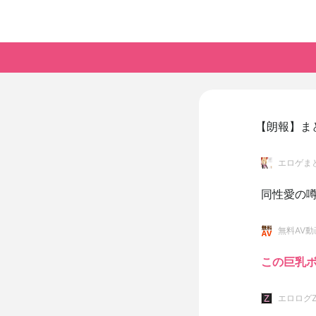
【朗報】ま
エロゲま
同性愛の噂
無料AV動
この巨乳
エロログ