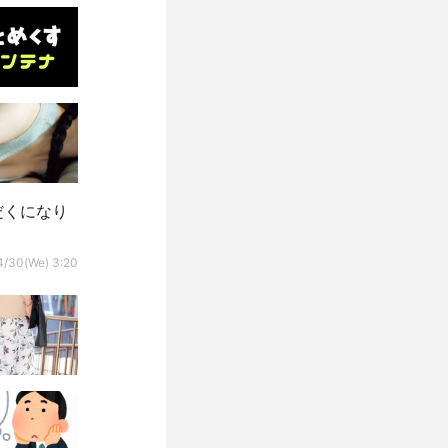
だくになり
4/30(We) 3:20