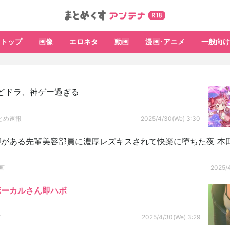
トップ
画像
エロネタ
動画
漫画･アニメ
一般向け
どドラ、神ゲー過ぎる
とめ速報
2025/4/30(We) 3:30
がある先輩美容部員に濃厚レズキスされて快楽に堕ちた夜 本田
画
2025/
ボーカルさん即ハボ
Z
2025/4/30(We) 3:29