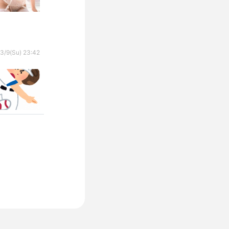
3/9(Su) 23:42