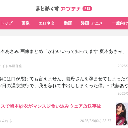
トップ
画像
エロネタ
動画
漫画･アニメ
一般向け
本あさみ 画像まとめ「かわいいって知ってます 夏本あさみ」
アイドル画像集
2025/
「妻には口が裂けても言えません、義母さんを孕ませてしまった
泊2日の温泉旅行で、我を忘れて中出ししまくった僕。- 武藤あ
2025/
ラスで崎本紗衣がマンスジ食い込みウェア放送事故
ゃんねる
2025/3/9(Su) 23:57