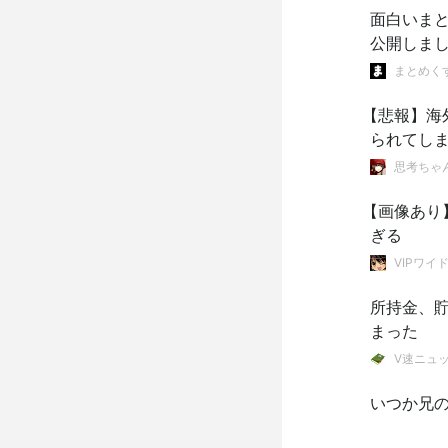
面白いま
公開しま
まとめく
【悲報】海
られてし
思考ちゃ
【画像あり
ぎる
VIPワイ
所持金、貯
まった
V速ニュ
いつか兄