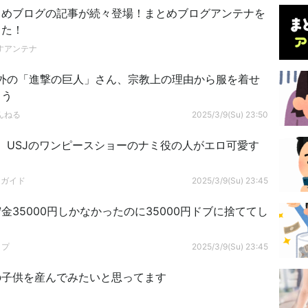
とめブログの記事が続々登場！まとめブログアンテナを
した！
すアンテナ
外の「進撃の巨人」さん、宗教上の理由から服を着せ
まう
んねる
2025/3/9(Su) 23:50
】USJのワンピースショーのナミ役の人がエロ可愛す
ドガイド
2025/3/9(Su) 23:45
金35000円しかなかったのに35000円ドブに捨ててし
ップ
2025/3/9(Su) 23:45
の子供を産んでみたいと思ってます