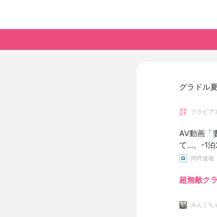
グラドル夏
グラビア
AV動画
て…。-1
ロい
阿吽速報
超無敵ク
みんくち