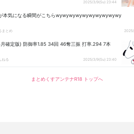
2025/3/9(Su) 23:44
本気になる瞬間がこちらwywywywywywywywywywy
けるまとめ
2025/
月確定版) 防御率1.85 34回 46奪三振 打率.294 7本
んねる
2025/3/9(Su) 23:40
まとめくすアンテナR18 トップへ