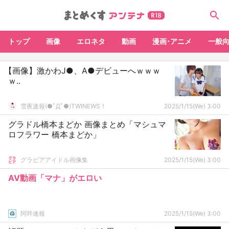
トップ
画像
エロネタ
動画
漫画･アニメ
一般
【画像】激かわJ●、A●デビューへｗｗｗ
ｗ..
雪夜速報(●ﾟДﾟ●)TWINEWS！
2025/1/15(We) 3:00
グラドル橋本まどか 画像まとめ「マシュマ
ロフラワー 橋本まどか」
グラビアアイドル画像集
2025/1/15(We) 3:00
AV動画「マナ」がエロい
阿吽速報
2025/1/15(We) 3:00