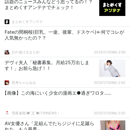
話題のニュースみんなどう思ってるの！？
まとめくすアンテナでチェック！
まとめくすアンテナ
Fateの間桐桜(巨乳、一途、後輩、ドスケベ)←何でコレが
人気無かったの？？
2ch 抜けるまとめ
2025/1/15(We) 2:56
デヴィ夫人「秘書募集。月給25万出しま
す！」お前ら急げ！！
思考ちゃんねる
2025/1/15(We) 2:50
【画像】この海にいく少女の漫画エ●過ぎワロタ......
雪夜速報(●ﾟДﾟ●)TWINEWS！
2025/1/15(We) 2:50
AV女優さん「足組んでたらジジイに足蹴ら
れた、もう最悪」