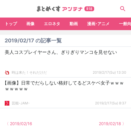
トップ
画像
エロネタ
動画
漫画･アニメ
一般
2019/02/17 の記事一覧
美人コスプレイヤーさん、ぎりぎりマンコを見せない
時は来た！それだけだ
2019/2/17(Su) 13:30
【画像】日常でだらしない格好してるどスケベ女子ｗｗｗ
ｗｗｗｗｗ
芸能-JAM-
2019/2/17(Su) 8:37
〈 2019/02/16
2019/02/18 〉