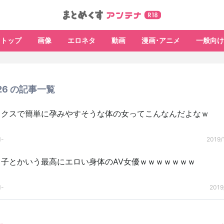
トップ
画像
エロネタ
動画
漫画･アニメ
一般向け
/26 の記事一覧
ックスで簡単に孕みやすそうな体の女ってこんなんだよなｗ
-
2019/
う子とかいう最高にエロい身体のAV女優ｗｗｗｗｗｗｗ
-
2019