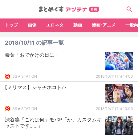
トップ
画像
エロネタ
動画
漫画･アニメ
一般
2018/10/11 の記事一覧
泰葉「おでかけの日に」
SS★STATION
2018/10/11(Th) 14:03
【ミリマス】シャチホコトハ
SS★STATION
2018/10/11(Th) 13:03
渋谷凛「これは何」モバP「か、カスタムキ
ャストです……」