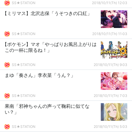
SS★STATION
2018/10/11(Th) 12:03
【ミリマス】北沢志保「うそつきの口紅」
SS★STATION
2018/10/11(Th) 11:03
【ポケモン】マオ「やっぱりお風呂上がりは
この一杯に限るね！」
SS★STATION
2018/10/11(Th) 9:03
まゆ「奏さん」李衣菜「うん？」
SS★STATION
2018/10/11(Th) 7:03
果南「邪神ちゃんの声って鞠莉に似てな
い？」
SS★STATION
2018/10/11(Th) 5:03