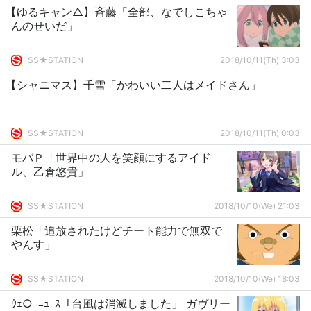
【ゆるキャン△】斉藤「全部、なでしこちゃ
んのせいだ」
SS★STATION
2018/10/11(Th) 3:03
【シャニマス】千雪「かわいい二人はメイドさん」
SS★STATION
2018/10/11(Th) 0:03
モバＰ「世界中の人を笑顔にするアイド
ル、乙倉悠貴」
SS★STATION
2018/10/10(We) 21:03
栗松「追放されたけどチート能力で無双で
やんす」
SS★STATION
2018/10/10(We) 18:03
ｳｪ○ｰﾆｭｰｽ「台風は消滅しました」 ガヴリー