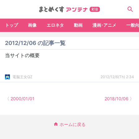
トップ
画像
エロネタ
動画
漫画･アニメ
一般
2012/12/06 の記事一覧
当サイトの概要
電脳王女QZ
2012/12/6(Th) 2:34
〈 2000/01/01
2018/10/06 〉
ホームに戻る